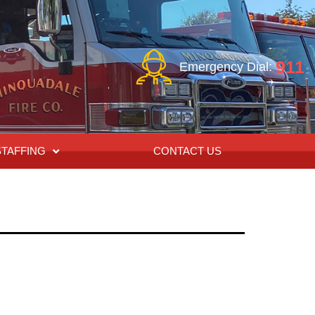
911
Emergency Dial:
STAFFING
CONTACT US