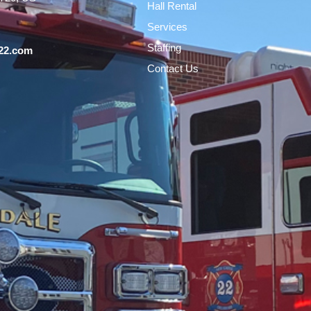
Hall Rental
Services
Staffing
22.com
Contact Us