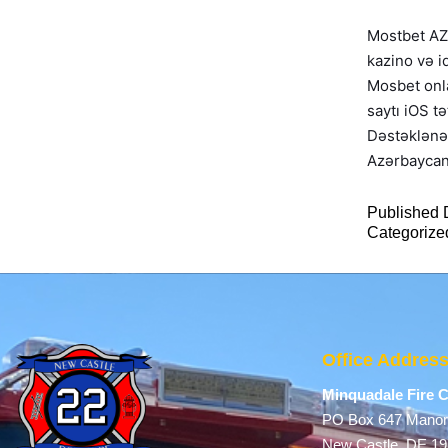
Mostbet AZ
kazino və 
Mosbet onla
saytı iOS t
Dəstəklənən
Azərbayca
Published
Categorize
Office Addres
Minquadale Fire
PO Box 647 Manor
New Castle, DE 1