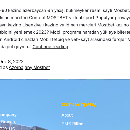
-90 kazino azerbaycan Ən yaxşı bukmeyker rəsmi saytı Mosbet:
idman mərcləri Content MOSTBET vİrtual sport Populyar provay
yn kazino Lisenziyalı kazino və idman mərcləri Mostbet kazino
ətbiqini yeniləmək 2023? Mobil proqramı haradan yükləyə bilər
 Android cihazları Mobil tətbiq və veb-sayt arasındakı fərqlər 
nda pul qoyma…
Continue reading
Dec 8, 2023
d as
Azerbajany Mostbet
s
Our Company
 Company
About
 Branch,
EMS Billing
9720, US