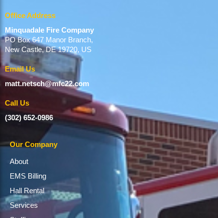
Office Address
Minquadale Fire Company
PO Box 647 Manor Branch,
New Castle, DE 19720, US
Email Us
matt.netsch@mfc22.com
Call Us
(302) 652-0986
Our Company
About
EMS Billing
Hall Rental
Services