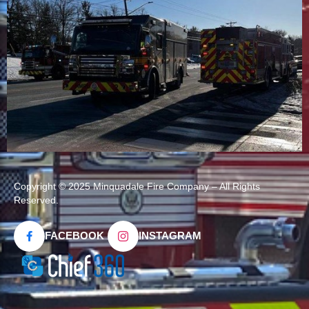
Copyright © 2025 Minquadale Fire Company – All Rights
Reserved.
FACEBOOK
INSTAGRAM