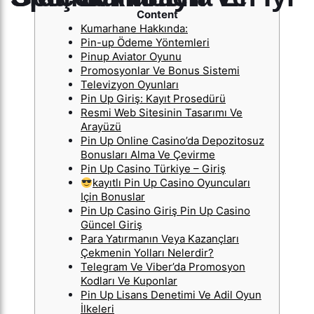
Content
Kumarhane Hakkında:
Pin-up Ödeme Yöntemleri
Pinup Aviator Oyunu
Promosyonlar Ve Bonus Sistemi
Televizyon Oyunları
Pin Up Giriş: Kayıt Prosedürü
Resmi Web Sitesinin Tasarımı Ve
Arayüzü
Pin Up Online Casino’da Depozitosuz
Bonusları Alma Ve Çevirme
Pin Up Casino Türkiye – Giriş
kayıtlı Pin Up Casino Oyuncuları
Için Bonuslar
Pin Up Casino Giriş Pin Up Casino
Güncel Giriş
Para Yatırmanın Veya Kazançları
Çekmenin Yolları Nelerdir?
Telegram Ve Viber’da Promosyon
Kodları Ve Kuponlar
Pin Up Lisans Denetimi Ve Adil Oyun
İlkeleri