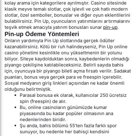
kolay arama için kategorilere ayrılmıştır. Casino sitesinde
klasik meyve temalı slotlar, çok işlevli ve çok hatlı modern
slotlar, özel semboller, bonuslar ve diğer oyun eklentilerini
bulabilirsiniz. Pin Up, oyuncuların yatırımlarını artırmalarını
teşvik etmek amacıyla yatırım bonusları sunar
pin-up
.
Pin-up Ödeme Yöntemleri
Onların yardımıyla Pin Up slotlarında gerçek ödüller
kazanabilirsiniz. Kötü bir ruh halindeyseniz, Pin Up online
casino yönetimi kesinlikle onu yükseltmenin bir yolunu
biliyor. Siteye kaydolduktan sonra, kaybedenlerin olmadığı
piyango çekilişine katılabileceksiniz. Belirli sayıda bahis
için, oyuncuya bir piyango bileti açma fırsatı verilir. Sadakat
puanları, bonus veya gerçek para ve freespin içerebilir.
Sosyal medyanın giriş linkleri açısından ne kadar önemli
olduğunu belirtmiştik.
Parasal bonusa ek olarak, kullanıcılar 250 ücretsiz
spin (freespin) de alır.
Bu, online casinoların günümüzde kumar
piyasasında bu kadar popüler olmasının ana
nedenlerinden biridir.
Şu anda, bahis bölümü 55’ten fazla farklı spor
sunuyor, bu nedenle her bahisçi kendisini