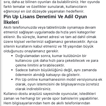
sıra, daha az bilinen oyunları da bulabilirsiniz. Her oyunda
farklı temalar ve özellikler sunularak, kullanıcıların
eğlenceyi en üst düzeyde yaşamaları hedeflenir.
Pin Up Lisans Denetimi Ve Adil Oyun
İlkeleri
Akıllı telefonunuzda veya tabletinizde oynamaya devam
etmenizi sağlayan uygulamada da hızla yeni kategoriler
eklenir. Bu süreçte, ikamet adresi ve tam ad dahil olmak
üzere kişisel verilerinizi sağlamanız gerekecektir. Ayrıca
sitenin kurallarını kabul etmeniz ve 18 yaşından büyük
olduğunuzu onaylamanız gerekir.
Doğrulamadan sonra, kumar kulübünün bir
kullanıcısı çok daha hızlı para çekebilecek ve para
çekme limitini artırabilecektir.
Sadece bahsin büyüklüğünü değil, aynı zamanda
ödemenin alındığı katsayıyı da gösterir.
Pin Up online kumarhanesinin mobil versiyonuna ek
olarak, oyun istemcisini de bilgisayarınıza ücretsiz
olarak indirebilirsiniz.
Kullanıcı dostu arayüzü sayesinde oyuncular, istedikleri
zaman ve herhangi bir yerde spor bahislerini yapabilirler.
Hem bilgisayarlarından hem de akıllı telefonlarından