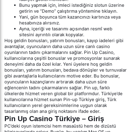
Bunu yapmak için, imleci istediğiniz slotun üzerine
getirin ve “Demo” çalıştırma yöntemine tıklayın.
Yani, gün boyunca tüm kazancınızı kartınıza veya
hesabınıza alırsınız.
Ayna, içeriği ve tasarımı açısından resmî web
sitesini ayrıntılı olarak kopyalar.
Hoş geldin bonusları, yatırım bonusları, kayıp iadeleri gibi
avantajlar, oyuncuların daha uzun süre canlı casino
oyunlarının tadını çıkarmalarını sağlar. Pin Up Casino,
kullanıcılarına çeşitli bonuslar ve promosyonlar sunarak
deneyimi daha da özel kılar. Yeni üyelere hoş geldin
bonusları, yatırım bonusları, bedava dönüşler ve turnuvalar
gibi avantajlarla kullanıcılarını motive eder. Bu bonuslar,
oyuncuların kazançlarını artırarak daha uzun süre
eğlencenin tadını çıkarmalarını sağlar. Pin up, farklı
ülkelerde hizmet veren global bir platformdur. Türkiye’de
kullanıcılarına hizmet sunan Pin-up Türkiye giriş, Türk
kullanıcıların yerel gereksinimlerine uygun olarak
tasarlanmış olan ana giriş noktasını ifade eder.
Pin Up Casino Türkiye – Giriş
PC’deki oyun istemcisi hem masaüstü hem de dizüstü
bilgisayarlarda çalışır. Bugün, bu yazılım Mac OS ve