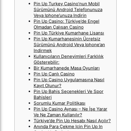
Pin Up Turkey Casino’nun Mobil
Sürümünü Android Telefonunuza
Veya Iphone’unuza Indirin
Pin Up Casino: Türkiye’de Engel
Olmadan Çalışan Casino
Pin Up Türkiye Kumarhane Lisansı
Pin Up Kumarhanesinin Ücretsiz
Sürümünü Android Veya Iphone’an
Indirmek
Kullanıcıların Deneyimleri Farklılık
Gösterebilir:
Bir Kumarhanede Masa Oyunları
Pin Up Canlı Casino
Pin Up Casino Uygulamasına Nasıl
Kayıt Olunur?
Pin Up Bahis Seçenekleri Ve Spor
Bahisleri
Sorumlu Kumar Politikası
Pin Up Casino Aynası – Ne İşe Yarar
Ve Ne Zaman Kullanılır?
Türkiye’de Pin Up Hesabı Nasıl Açılır?
Anında Para Çekme Için Pin Up In