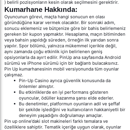
) belirli pozisyonların kesin olarak seçilmesini gerektirir.
Kumarhane Hakkında:
Oyuncunun görevi, maçta hangi sonucun en olası
göründüğüne karar vermek olacaktır. Bir sonraki adım,
sonucu eklemeniz ve bütçenize göre bir bahis belirlemeniz
gereken bir kupon yapmaktır. Hesaplama, maçın bitiminden
veya bahsin yapıldığı süreden, örneğin ilk yarıdan sonra
yapılır. Spor bölümü, yalnızca mükemmel içerikle değil,
aynı zamanda çoğu etkinlik için belirlenen geniş
opsiyonlarla da ayırt edilir. PinUp ana sayfasında Android
sürümü ve iPhone sürümü için bir bağlantı bulacaksınız.
Pin Up kumarhanesinin mobil versiyonunda tüm oyunlar
çalışmaz.
Pin-Up Casino ayrıca güvenlik konusunda da
önlemler almıştır.
Bu etkinliklerde en iyi performans gösteren
oyuncular, ödüller kazanma şansı elde ederler.
Bu denetimler, platformun oyunların adil ve şeffaf
bir şekilde işlediğini ve kullanıcıların hakkaniyetli bir
deneyim yaşadığını doğrulamayı amaçlar.
Pin up online’daki slot makineleri farklı temalara ve
özelliklere sahiptir. Tematik içeriğe uygun olarak, oyunlar