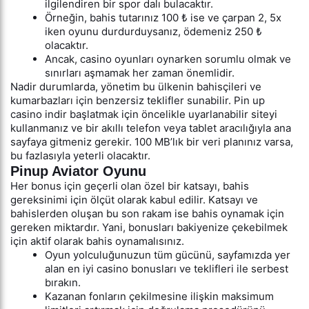
ilgilendiren bir spor dalı bulacaktır.
Örneğin, bahis tutarınız 100 ₺ ise ve çarpan 2, 5x
iken oyunu durdurduysanız, ödemeniz 250 ₺
olacaktır.
Ancak, casino oyunları oynarken sorumlu olmak ve
sınırları aşmamak her zaman önemlidir.
Nadir durumlarda, yönetim bu ülkenin bahisçileri ve
kumarbazları için benzersiz teklifler sunabilir. Pin up
casino indir başlatmak için öncelikle uyarlanabilir siteyi
kullanmanız ve bir akıllı telefon veya tablet aracılığıyla ana
sayfaya gitmeniz gerekir. 100 MB’lık bir veri planınız varsa,
bu fazlasıyla yeterli olacaktır.
Pinup Aviator Oyunu
Her bonus için geçerli olan özel bir katsayı, bahis
gereksinimi için ölçüt olarak kabul edilir. Katsayı ve
bahislerden oluşan bu son rakam ise bahis oynamak için
gereken miktardır. Yani, bonusları bakiyenize çekebilmek
için aktif olarak bahis oynamalısınız.
Oyun yolculuğunuzun tüm gücünü, sayfamızda yer
alan en iyi casino bonusları ve teklifleri ile serbest
bırakın.
Kazanan fonların çekilmesine ilişkin maksimum