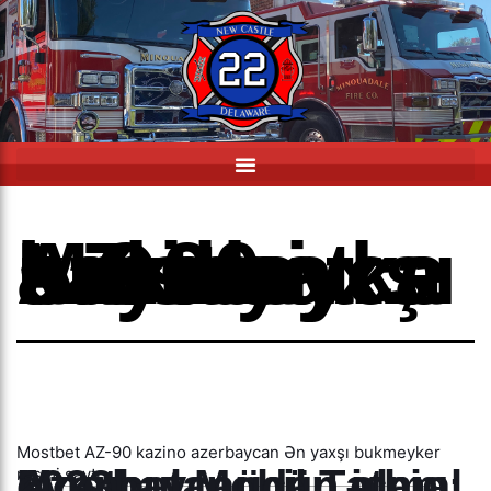
Mostbet AZ-90 kazino azerbaycan Ən yaxşı bukmeyker rəsmi sayt
Mostbet AZ-90 kazino azerbaycan Ən yaxşı bukmeyker
Mostbet Mobil Tətbiq: Azərbaycandan olan oyunçular üçün icmal 2023
rəsmi saytı