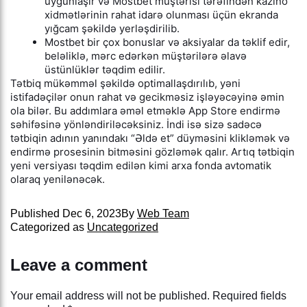
uyğunlaşır və Mostbet müştərisi tərəfindən kazino
xidmətlərinin rahat idarə olunması üçün ekranda
yığcam şəkildə yerləşdirilib.
Mostbet bir çox bonuslar və aksiyalar da təklif edir,
beləliklə, mərc edərkən müştərilərə əlavə
üstünlüklər təqdim edilir.
Tətbiq mükəmməl şəkildə optimallaşdırılıb, yəni
istifadəçilər onun rahat və gecikməsiz işləyəcəyinə əmin
ola bilər. Bu addımlara əməl etməklə App Store endirmə
səhifəsinə yönləndiriləcəksiniz. İndi isə sizə sadəcə
tətbiqin adının yanındakı “Əldə et” düyməsini klikləmək və
endirmə prosesinin bitməsini gözləmək qalır. Artıq tətbiqin
yeni versiyası təqdim edilən kimi arxa fonda avtomatik
olaraq yenilənəcək.
Published
Dec 6, 2023
By
Web Team
Categorized as
Uncategorized
Leave a comment
Your email address will not be published.
Required fields