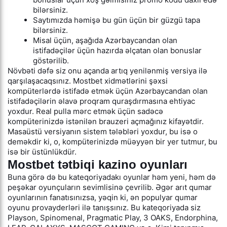
bilərsiniz.
Saytımızda həmişə bu gün üçün bir güzgü tapa
bilərsiniz.
Misal üçün, aşağıda Azərbaycandan olan
istifadəçilər üçün hazırda əlçatan olan bonuslar
göstərilib.
Növbəti dəfə siz onu açanda artıq yenilənmiş versiya ilə
qarşılaşacaqsınız. Mostbet xidmətlərini şəxsi
kompüterlərdə istifadə etmək üçün Azərbaycandan olan
istifadəçilərin əlavə proqram quraşdırmasına ehtiyac
yoxdur. Real pulla mərc etmək üçün sadəcə
kompüterinizdə istənilən brauzeri açmağınız kifayətdir.
Masaüstü versiyanın sistem tələbləri yoxdur, bu isə o
deməkdir ki, o, kompüterinizdə müəyyən bir yer tutmur, bu
isə bir üstünlükdür.
Mostbet tətbiqi kazino oyunları
Buna görə də bu kateqoriyadakı oyunlar həm yeni, həm də
peşəkar oyunçuların sevimlisinə çevrilib. Əgər arıt qumar
oyunlarının fanatısınızsa, yəqin ki, ən populyar qumar
oyunu provayderləri ilə tanışsınız. Bu kateqoriyada siz
Playson, Spinomenal, Pragmatic Play, 3 OAKS, Endorphina,