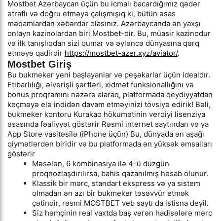
Mostbet Azərbaycan üçün bu icmalı bacardığımız qədər
ətraflı və doğru etməyə çalışmışıq ki, bütün əsas
məqamlardan xəbərdar olasınız. Azərbaycanda ən yaxşı
onlayn kazinolardan biri Mostbet-dir. Bu, müasir kazinodur
və ilk tanışlıqdan sizi qumar və əyləncə dünyasına qərq
etməyə qadirdir
https://mostbet-azer.xyz/aviator/
.
Mostbet Giriş
Bu bukmeker yeni başlayanlar və peşəkarlar üçün idealdır.
Etibarlılığı, əlverişli şərtləri, xidmət funksionallığını və
bonus proqramını nəzərə alaraq, platformada qeydiyyatdan
keçməyə elə indidən davam etməyinizi tövsiyə edirik! Bəli,
bukmeker kontoru Kurakao hökumətinin verdiyi lisenziya
əsasında fəaliyyət göstərir Rəsmi internet saytından və ya
App Store vasitəsilə (iPhone üçün) Bu, dünyada ən aşağı
qiymətlərdən biridir və bu platformada ən yüksək əmsalları
göstərir
Məsələn, 6 kombinasiya ilə 4-ü düzgün
proqnozlaşdırılırsa, bahis qazanılmış hesab olunur.
Klassik bir mərc, standart ekspress və ya sistem
olmadan ən azı bir bukmeker təsəvvür etmək
çətindir, rəsmi MOSTBET veb saytı da istisna deyil.
Siz həmçinin real vaxtda baş verən hadisələrə mərc