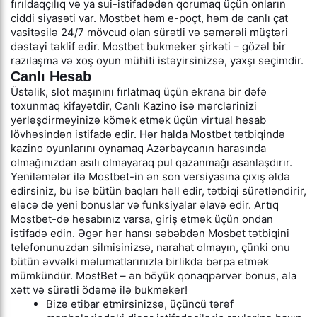
fırıldaqçılıq və ya sui-istifadədən qorumaq üçün onların
ciddi siyasəti var. Mostbet həm e-poçt, həm də canlı çat
vasitəsilə 24/7 mövcud olan sürətli və səmərəli müştəri
dəstəyi təklif edir. Mostbet bukmeker şirkəti – gözəl bir
razılaşma və xoş oyun mühiti istəyirsinizsə, yaxşı seçimdir.
Canlı Hesab
Üstəlik, slot maşınını fırlatmaq üçün ekrana bir dəfə
toxunmaq kifayətdir, Canlı Kazino isə mərclərinizi
yerləşdirməyinizə kömək etmək üçün virtual hesab
lövhəsindən istifadə edir. Hər halda Mostbet tətbiqində
kazino oyunlarını oynamaq Azərbaycanın harasında
olmağınızdan asılı olmayaraq pul qazanmağı asanlaşdırır.
Yeniləmələr ilə Mostbet-in ən son versiyasına çıxış əldə
edirsiniz, bu isə bütün baqları həll edir, tətbiqi sürətləndirir,
eləcə də yeni bonuslar və funksiyalar əlavə edir. Artıq
Mostbet-də hesabınız varsa, giriş etmək üçün ondan
istifadə edin. Əgər hər hansı səbəbdən Mosbet tətbiqini
telefonunuzdan silmisinizsə, narahat olmayın, çünki onu
bütün əvvəlki məlumatlarınızla birlikdə bərpa etmək
mümkündür. MostBet – ən böyük qonaqpərvər bonus, əla
xətt və sürətli ödəmə ilə bukmeker!
Bizə etibar etmirsinizsə, üçüncü tərəf