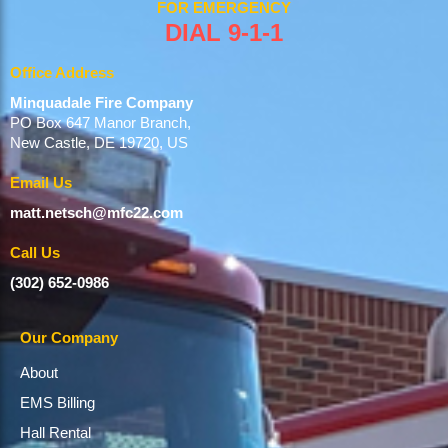
FOR EMERGENCY
DIAL 9-1-1
Office Address
Minquadale Fire Company
PO Box 647 Manor Branch,
New Castle, DE 19720, US
Email Us
matt.netsch@mfc22.com
Call Us
(302) 652-0986
Our Company
About
EMS Billing
Hall Rental