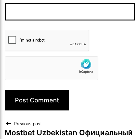
Previous post
Mostbet Uzbekistan Официальный