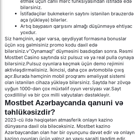
etmək üçün canlı mərc funksiyasından istifadə edə
bilərsiniz.
İstifadəçilər bukmekerin saytını istənilən brauzerdə
aça (yükləyə) bilərlər.
Artıq baypasın qarşısını almağı düşünməyə ehtiyac
yoxdur.
Siz həmçinin, əgər varsa, qeydiyyat formasına bonuslar
üçün xoş gəlmisiniz promo kodu daxil edə
bilərsiniz.v”Oynamaq!” düyməsini basdıqdan sonra. Rəsmi
Mostbet Casino saytında siz pulsuz və ya real pulla oynaya
bilərsiniz.Pulsuz oyunlara keçmək üçün demo rejimini
aktivləşdirməlisiniz. İkincisi, daha çox avtomobilə çıxış
açır.Burada həmçinin mobil proqramı əməliyyat sistemi
olan istənilən cihaza yükləyə bilərsiniz. Saytda hər zövqə
uyğun 1000-dən çox müxtəlif oyun versiyası var.Sayt
çoxdilliliyi və bir çox milli valyutaları dəstəkləyir.
Mostbet Azərbaycanda qanuni və
təhlükəsizdir?
2023-cü ildə həqiqətən atmasferik onlayn kazino
dünyasına daxil ola biləcəksiniz. Mostbet kazino
Azərbaycandan olan hər bir oyunçunu dəvət edir və onlayn
kazino oyunları üçün yalnız ən yaxşı şəraiti təqdim edir.