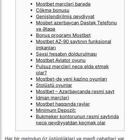
Mostbet mərcləri barədə
Çökmə bonusu
Genişləndirilmiş qeydiyyat
Mosbet azerbaycan Dəstək Telefonu
və Əlaqə
Bonus proqramı Mostbet
Mostbet AZ-90 saytının funksional
imkanları
Şəxsi hesabın doldurulması
Mostbet Aviator oyunu
Pulsuz mərcləri necə əldə etmək
olar?
Mostbet-də yeni kazino oyunları
Stolüstü oyunlar
Mostbet – Azərbaycanda rəsmi sayt
İdman mərcləri
Mostbet haqqında rəylər
Minimum Depozit:
Bukmeker kontorunun rəsmi saytında
necə qeydiyyatdan keçmək olar
Hər bir metodun öz üstünlükləri və mənfi cəhətləri var,