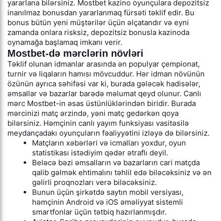
yararlana bilərsiniz. Mostbet kazino oyunçulara depozitsiz
inanılmaz bonusdan yararlanmaq fürsəti təklif edir. Bu
bonus bütün yeni müştərilər üçün əlçatandır və eyni
zamanda onlara risksiz, depozitsiz bonusla kazinoda
oynamağa başlamaq imkanı verir.
Mostbet-də mərclərin növləri
Təklif olunan idmanlar arasında ən populyar çempionat,
turnir və liqaların hamısı mövcuddur. Hər idman növünün
özünün ayrıca səhifəsi var ki, burada gələcək hadisələr,
əmsallar və bazarlar barədə məlumat qeyd olunur. Canlı
mərc Mostbet-in əsas üstünlüklərindən biridir. Burada
mərcinizi matç ərzində, yəni matç gedərkən qoya
bilərsiniz. Həmçinin canlı yayım funksiyası vasitəsilə
meydançadakı oyunçuların fəaliyyətini izləyə də bilərsiniz.
Matçların xəbərləri və icmalları yoxdur, oyun
statistikası istədiyim qədər ətraflı deyil.
Beləcə bəzi əmsalların və bazarların cari matçda
qalib gəlmək ehtimalını təhlil edə biləcəksiniz və ən
gəlirli proqnozları verə biləcəksiniz.
Bunun üçün şirkətdə saytın mobil versiyası,
həmçinin Android və iOS əməliyyat sistemli
smartfonlar üçün tətbiq hazırlanmışdır.