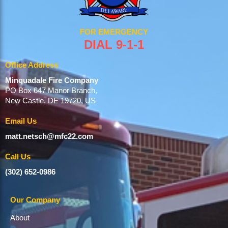
FOR EMERGENCY
DIAL 9-1-1
Office Address
Minquadale Fire Company
PO Box 647 Manor Branch,
New Castle, DE 19720, US
Email Us
matt.netsch@mfc22.com
Call Us
(302) 652-0986
Our Company
About