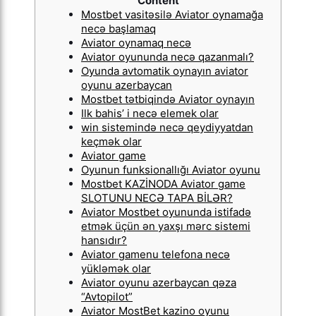
Content
Mostbet vasitəsilə Aviator oynamağa
necə başlamaq
Aviator oynamaq necə
Aviator oyununda necə qazanmalı?
Oyunda avtomatik oynayın aviator
oyunu azerbaycan
Mostbet tətbiqində Aviator oynayın
Ilk bahis’ i necə elemek olar
win sistemində necə qeydiyyatdan
keçmək olar
Aviator game
Oyunun funksionallığı Aviator oyunu
Mostbet KAZİNODA Aviator game
SLOTUNU NECƏ TAPA BİLƏR?
Aviator Mostbet oyununda istifadə
etmək üçün ən yaxşı mərc sistemi
hansıdır?
Aviator gamenu telefona necə
yükləmək olar
Aviator oyunu azerbaycan qəza
“Avtopilot”
Aviator MostBet kazino oyunu