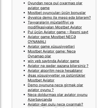
Oyundan necə pul çıxarmaq olar
aviator game
Mostbet oyunçuları üçün bonuslar
Əvvəlcə demo ilə məşq edə bilərəm?
Təyyarələrin müxtəlifliyi və
modifikasiyaları Mostbet Aviator
Pul üçün Aviator game – Rəsmi sayt
Aviator game Mostbet NECƏ
OYNAMALI
Aviator game xüsusiyyətləri
Mostbet Aviator game: Necə
Oynamaq olar
win veb saytında Aviator game
Aviator nə qədər qazana bilərsiniz ?
Aviator alqoritm necə hesablanır
Əsas xüsusiyyətlər və üstünlüklər
Mostbet Aviator
Demo oyununa necə girmək olar
aviator oyunu ?
Necə doldurmaq olar aviator oyunu
Azərbaycanda
Aviator-dan pulu necə çıxarmalı?