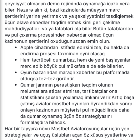
qeydiyyat olmadan demo rejimində oynamağa icazə verə
bilər. Nəzərə alın ki, bəzi kazinolarda müəyyən mərc
şərtlərini yerinə yetirmək və ya şəxsiyyətinizi təsdiqləmək
üçün əlavə sənədlər təqdim etmək kimi geri çəkilmə
məhdudiyyətləri və ya tələbləri ola bilər.Bütün tələblərdən
və pul çıxarma prosesindən xəbərdar olmaq üçün
kazinonun şərtlərini oxuduğunuzdan əmin olun.
Apple cihazından istifadə edirsinizsə, bu halda da
endirmə prosesi təxminən eyni olacaq.
Həm təcrübəli qumarbaz, həm də yeni başlayanlar
mərc edib böyük pul mükafatı əldə edə bilərlər.
Oyun bazarından maraqlı xəbərlər bu platformada
olduqca tez-tez görünür.
Qumar janrının pərəstişkarı təqdim olunan
məlumatlara etibar etmirsə, tərtibatçılar ona
statistikanı şəxsən yoxlamaq imkanı verir.Artıq başa
çatmış aviator mostbet oyunları öyrəndikdən sonra
onlayn kazinonun müştərisi pul müqabilində daha
da qumar oynamaq üçün öz strategiyasını
formalaşdıra biləcək.
Hər bir təyyarə növü Mostbet Aviatoroyunçular üçün yeni
strategiyalar və uçuş üslubları açan öz xüsusiyyətlərinə və