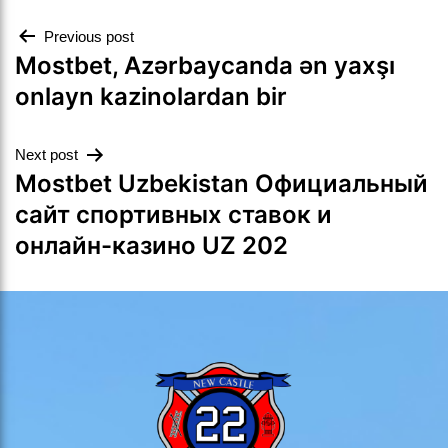
Previous post
Mostbet, Azərbaycanda ən yaxşı
onlayn kazinolardan bir
Next post
Mostbet Uzbekistan Официальный
сайт спортивных ставок и
онлайн-казино UZ 202