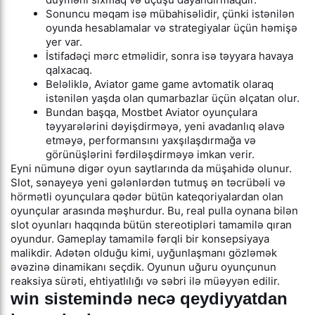
Sonuncu məqam isə mübahisəlidir, çünki istənilən
oyunda hesablamalar və strategiyalar üçün həmişə
yer var.
İstifadəçi mərc etməlidir, sonra isə təyyara havaya
qalxacaq.
Beləliklə, Aviator game game avtomatik olaraq
istənilən yaşda olan qumarbazlar üçün əlçatan olur.
Bundan başqa, Mostbet Aviator oyunçulara
təyyarələrini dəyişdirməyə, yeni avadanlıq əlavə
etməyə, performansını yaxşılaşdırmağa və
görünüşlərini fərdiləşdirməyə imkan verir.
Eyni nümunə digər oyun saytlarında da müşahidə olunur.
Slot, sənayeyə yeni gələnlərdən tutmuş ən təcrübəli və
hörmətli oyunçulara qədər bütün kateqoriyalardan olan
oyunçular arasında məşhurdur. Bu, real pulla oynana bilən
slot oyunları haqqında bütün stereotipləri tamamilə qıran
oyundur. Gameplay tamamilə fərqli bir konsepsiyaya
malikdir. Adətən olduğu kimi, uyğunlaşmanı gözləmək
əvəzinə dinamikanı seçdik. Oyunun uğuru oyunçunun
reaksiya sürəti, ehtiyatlılığı və səbri ilə müəyyən edilir.
win sistemində necə qeydiyyatdan