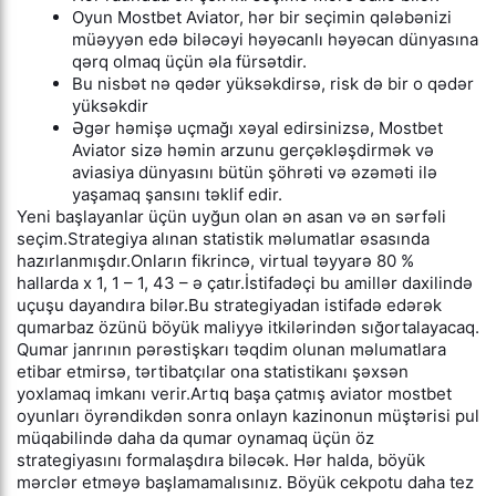
Oyun Mostbet Aviator, hər bir seçimin qələbənizi
müəyyən edə biləcəyi həyəcanlı həyəcan dünyasına
qərq olmaq üçün əla fürsətdir.
Bu nisbət nə qədər yüksəkdirsə, risk də bir o qədər
yüksəkdir
Əgər həmişə uçmağı xəyal edirsinizsə, Mostbet
Aviator sizə həmin arzunu gerçəkləşdirmək və
aviasiya dünyasını bütün şöhrəti və əzəməti ilə
yaşamaq şansını təklif edir.
Yeni başlayanlar üçün uyğun olan ən asan və ən sərfəli
seçim.Strategiya alınan statistik məlumatlar əsasında
hazırlanmışdır.Onların fikrincə, virtual təyyarə 80 %
hallarda x 1, 1 – 1, 43 – ə çatır.İstifadəçi bu amillər daxilində
uçuşu dayandıra bilər.Bu strategiyadan istifadə edərək
qumarbaz özünü böyük maliyyə itkilərindən sığortalayacaq.
Qumar janrının pərəstişkarı təqdim olunan məlumatlara
etibar etmirsə, tərtibatçılar ona statistikanı şəxsən
yoxlamaq imkanı verir.Artıq başa çatmış aviator mostbet
oyunları öyrəndikdən sonra onlayn kazinonun müştərisi pul
müqabilində daha da qumar oynamaq üçün öz
strategiyasını formalaşdıra biləcək. Hər halda, böyük
mərclər etməyə başlamamalısınız. Böyük cekpotu daha tez