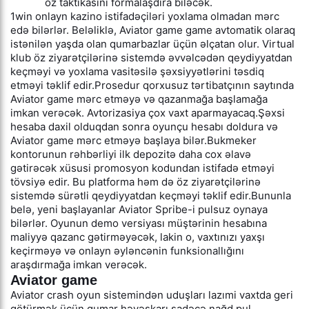
öz taktikasını formalaşdıra biləcək.
1win onlayn kazino istifadəçiləri yoxlama olmadan mərc
edə bilərlər. Beləliklə, Aviator game game avtomatik olaraq
istənilən yaşda olan qumarbazlar üçün əlçatan olur. Virtual
klub öz ziyarətçilərinə sistemdə əvvəlcədən qeydiyyatdan
keçməyi və yoxlama vasitəsilə şəxsiyyətlərini təsdiq
etməyi təklif edir.Prosedur qorxusuz tərtibatçının saytında
Aviator game mərc etməyə və qazanmağa başlamağa
imkan verəcək. Avtorizasiya çox vaxt aparmayacaq.Şəxsi
hesaba daxil olduqdan sonra oyunçu hesabı doldura və
Aviator game mərc etməyə başlaya bilər.Bukmeker
kontorunun rəhbərliyi ilk depozitə daha cox əlavə
gətirəcək xüsusi promosyon kodundan istifadə etməyi
tövsiyə edir. Bu platforma həm də öz ziyarətçilərinə
sistemdə sürətli qeydiyyatdan keçməyi təklif edir.Bununla
belə, yeni başlayanlar Aviator Spribe-i pulsuz oynaya
bilərlər. Oyunun demo versiyası müştərinin hesabına
maliyyə qazanc gətirməyəcək, lakin o, vaxtınızı yaxşı
keçirməyə və onlayn əyləncənin funksionallığını
araşdırmağa imkan verəcək.
Aviator game
Aviator crash oyun sistemindən uduşları lazımi vaxtda geri
götürmək üçün qumar həvəskarı sadəcə nağd pul