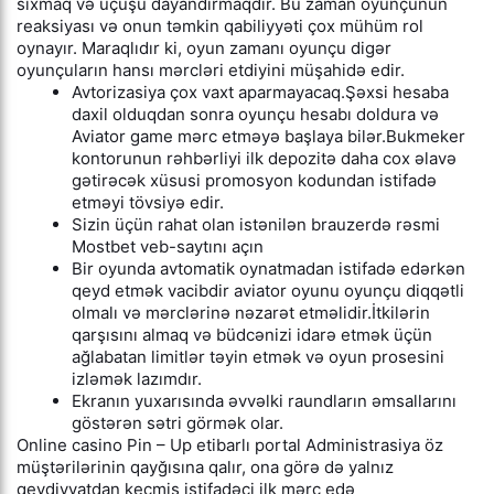
sıxmaq və uçuşu dayandırmaqdır. Bu zaman oyunçunun
reaksiyası və onun təmkin qabiliyyəti çox mühüm rol
oynayır. Maraqlıdır ki, oyun zamanı oyunçu digər
oyunçuların hansı mərcləri etdiyini müşahidə edir.
Avtorizasiya çox vaxt aparmayacaq.Şəxsi hesaba
daxil olduqdan sonra oyunçu hesabı doldura və
Aviator game mərc etməyə başlaya bilər.Bukmeker
kontorunun rəhbərliyi ilk depozitə daha cox əlavə
gətirəcək xüsusi promosyon kodundan istifadə
etməyi tövsiyə edir.
Sizin üçün rahat olan istənilən brauzerdə rəsmi
Mostbet veb-saytını açın
Bir oyunda avtomatik oynatmadan istifadə edərkən
qeyd etmək vacibdir aviator oyunu oyunçu diqqətli
olmalı və mərclərinə nəzarət etməlidir.İtkilərin
qarşısını almaq və büdcənizi idarə etmək üçün
ağlabatan limitlər təyin etmək və oyun prosesini
izləmək lazımdır.
Ekranın yuxarısında əvvəlki raundların əmsallarını
göstərən sətri görmək olar.
Online casino Pin – Up etibarlı portal Administrasiya öz
müştərilərinin qayğısına qalır, ona görə də yalnız
qeydiyyatdan keçmiş istifadəçi ilk mərc edə