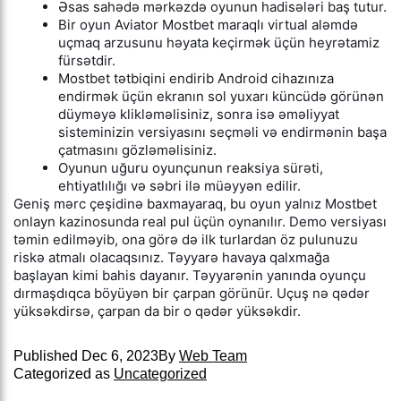
Əsas sahədə mərkəzdə oyunun hadisələri baş tutur.
Bir oyun Aviator Mostbet maraqlı virtual aləmdə
uçmaq arzusunu həyata keçirmək üçün heyrətamiz
fürsətdir.
Mostbet tətbiqini endirib Android cihazınıza
endirmək üçün ekranın sol yuxarı küncüdə görünən
düyməyə klikləməlisiniz, sonra isə əməliyyat
sisteminizin versiyasını seçməli və endirmənin başa
çatmasını gözləməlisiniz.
Oyunun uğuru oyunçunun reaksiya sürəti,
ehtiyatlılığı və səbri ilə müəyyən edilir.
Geniş mərc çeşidinə baxmayaraq, bu oyun yalnız Mostbet
onlayn kazinosunda real pul üçün oynanılır. Demo versiyası
təmin edilməyib, ona görə də ilk turlardan öz pulunuzu
riskə atmalı olacaqsınız. Təyyarə havaya qalxmağa
başlayan kimi bahis dayanır. Təyyarənin yanında oyunçu
dırmaşdıqca böyüyən bir çarpan görünür. Uçuş nə qədər
yüksəkdirsə, çarpan da bir o qədər yüksəkdir.
Published
Dec 6, 2023
By
Web Team
Categorized as
Uncategorized