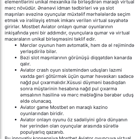
elementlərini unikal mexanika ilə birləşdirən maraqlı virtual
mərc növüdür. Ənənəvi idman tədbirləri və ya slot
maşınları əvəzinə oyunçular müxtəlif mərhələlərdə seçim
etmək və irəliləyiş etmək imkanı verilən virtual səyahətə
girirlər. Mostbet Aviator onlayn qumar oyunlarının
inkişafında yeni bir addımdır, oyunçulara qumar və virtual
macəraların unikal birləşməsini təklif edir.
Mərclər oyunun həm avtomatik, həm də əl rejimində
yerləşdirilə bilər.
Bəzi slot maşınlarının görünüşü diqqətdən kənarda
qalır.
Aviator crash oyun sistemindən uduşları lazımi
vaxtda geri götürmək üçün qumar həvəskarı sadəcə
nağd pul çıxarmalıdır.Xüsusi düyməni basdıqdan
sonra müştərinin hesabına nağd pul çıxarma
əmsalının hasilinə və mərc məbləğinə bərabər uduş
əldə olunacaq.
Aviator game Mostbet ən maraqlı kazino
oyunlarından biridir.
Aviator onlayn oyunu öz sadəliyini görə dünyanın
hər yerindən olan oyunçular arasında sürətlə
populyarlıq qazanıb.
Bu innovativ konsepsiya Mostbet Aviator oyunçuya virtual