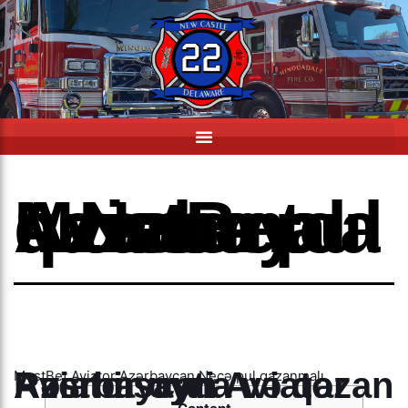
MostBet Aviator Azərbaycan Necə pul qazanmal
Aviator oyna və qazan Rəsmi sayti Aviator Azerbaycan
MostBet Aviator Azərbaycan Necə pul qazanmalı