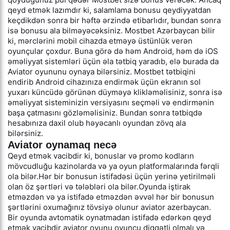
qeyd etmək lazımdır ki, salamlama bonusu qeydiyyatdan
keçdikdən sonra bir həftə ərzində etibarlıdır, bundan sonra
isə bonusu ala bilməyəcəksiniz. Mostbet Azərbaycan bilir
ki, mərclərini mobil cihazda etməyə üstünlük verən
oyunçular çoxdur. Buna görə də həm Android, həm də iOS
əməliyyat sistemləri üçün əla tətbiq yaradıb, elə burada da
Aviator oyununu oynaya bilərsiniz. Mostbet tətbiqini
endirib Android cihazınıza endirmək üçün ekranın sol
yuxarı küncüdə görünən düyməyə klikləməlisiniz, sonra isə
əməliyyat sisteminizin versiyasını seçməli və endirmənin
başa çatmasını gözləməlisiniz. Bundan sonra tətbiqdə
hesabınıza daxil olub həyəcanlı oyundan zövq ala
bilərsiniz.
Aviator oynamaq necə
Qeyd etmək vacibdir ki, bonuslar və promo kodların
mövcudluğu kazinolarda və ya oyun platformalarında fərqli
ola bilər.Hər bir bonusun istifadəsi üçün yerinə yetirilməli
olan öz şərtləri və tələbləri ola bilər.Oyunda iştirak
etməzdən və ya istifadə etməzdən əvvəl hər bir bonusun
şərtlərini oxumağınız tövsiyə olunur aviator azerbaycan.
Bir oyunda avtomatik oynatmadan istifadə edərkən qeyd
etmək vacibdir aviator oyunu oyunçu diqqətli olmalı və