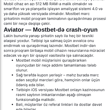
Mobil cihaz ən azı 512 MB RAM-a malik olmalıdır və
smartfon və ya planşetlə işləyən əməliyyat sistemi 4.0 və
ya daha yüksək versiyada olmalıdır. Mostbet mərc
şirkətinin mobil proqram təminatının quraşdırılması prosesi
cəmi bir neçə dəqiqə çəkir.
Aviator — Mostbet-də crash-oyun
Lakin bununla yanaşı şirkətin saytı ilə heç bir texniki
əlaqəsi yoxdur. Tətbiqi işə salmaq üçün əvvəlcə onu
endirmək və quraşdırmaq lazımdır. Mostbet indir-dən
sonra proqram birbaşa mobil cihazın resurslarına müraciət
edəcək və ayrı bir qısayol vasitəsilə işə salınacaqdır.
Mostbet mobil müştərisini quraşdırarkən
oyunçudan bir neçə addımı tamamlaması tələb
olunur.
Sağ tərəfdə kupon yerləşir – məhz burada mərc
edən seçdiyi mərcləri görə, həmçinin onlar üçün
ödəniş edə bilər.
Tətbiqin iOS versiyası Mostbet onlayn kazinosunun
rəsmi saytının imkanlarından aşağı olmayan
funksionallığa malikdir.
Bəli, müştərilər öz referal linkləri ilə dostlar dəvət
edə bilərlər.