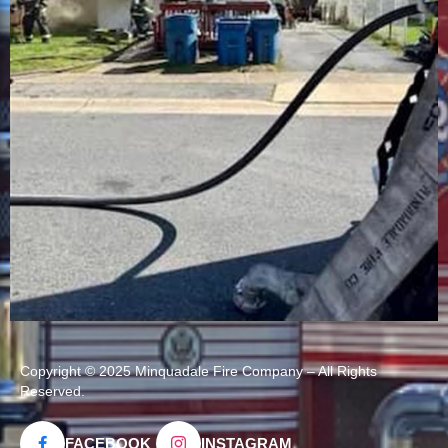
Copyright © 2025 Minquadale Fire Company – All Rights
Reserved.
FACEBOOK
INSTAGRAM