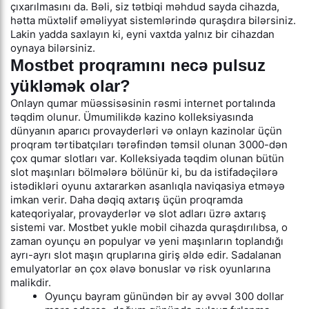
çıxarılmasını da. Bəli, siz tətbiqi məhdud sayda cihazda,
hətta müxtəlif əməliyyat sistemlərində quraşdıra bilərsiniz.
Lakin yadda saxlayın ki, eyni vaxtda yalnız bir cihazdan
oynaya bilərsiniz.
Mostbet proqramını necə pulsuz
yükləmək olar?
Onlayn qumar müəssisəsinin rəsmi internet portalında
təqdim olunur. Ümumilikdə kazino kolleksiyasında
dünyanın aparıcı provayderləri və onlayn kazinolar üçün
proqram tərtibatçıları tərəfindən təmsil olunan 3000-dən
çox qumar slotları var. Kolleksiyada təqdim olunan bütün
slot maşınları bölmələrə bölünür ki, bu da istifadəçilərə
istədikləri oyunu axtararkən asanlıqla naviqasiya etməyə
imkan verir. Daha dəqiq axtarış üçün proqramda
kateqoriyalar, provayderlər və slot adları üzrə axtarış
sistemi var. Mostbet yukle mobil cihazda quraşdırılıbsa, o
zaman oyunçu ən populyar və yeni maşınların toplandığı
ayrı-ayrı slot maşın qruplarına giriş əldə edir. Sadalanan
emulyatorlar ən çox əlavə bonuslar və risk oyunlarına
malikdir.
Oyunçu bayram günündən bir ay əvvəl 300 dollar