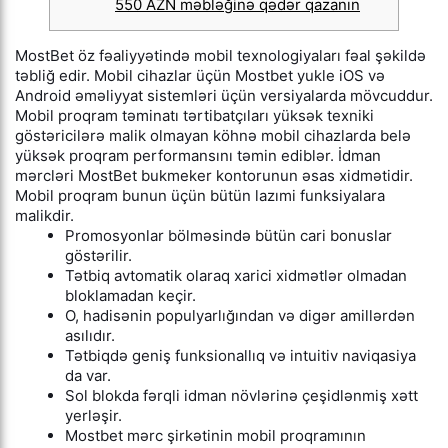
550 AZN məbləğinə qədər qazanın
MostBet öz fəaliyyətində mobil texnologiyaları fəal şəkildə
təbliğ edir. Mobil cihazlar üçün Mostbet yukle iOS və
Android əməliyyat sistemləri üçün versiyalarda mövcuddur.
Mobil proqram təminatı tərtibatçıları yüksək texniki
göstəricilərə malik olmayan köhnə mobil cihazlarda belə
yüksək proqram performansını təmin ediblər. İdman
mərcləri MostBet bukmeker kontorunun əsas xidmətidir.
Mobil proqram bunun üçün bütün lazımi funksiyalara
malikdir.
Promosyonlar bölməsində bütün cari bonuslar
göstərilir.
Tətbiq avtomatik olaraq xarici xidmətlər olmadan
bloklamadan keçir.
O, hadisənin populyarlığından və digər amillərdən
asılıdır.
Tətbiqdə geniş funksionallıq və intuitiv naviqasiya
da var.
Sol blokda fərqli idman növlərinə çeşidlənmiş xətt
yerləşir.
Mostbet mərc şirkətinin mobil proqramının