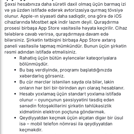
Şəxsi hesabınıza daha sürətli daxil olmaq üçün barmaq izi
və ya üzdən istifadə edərək avtorizasiya qurmaq tövsiyə
olunur. Apple-ın siyasəti daha sadiqdir, ona görə də iOS
cihazlarında Mostbet apk indir lazım deyil. Quraşdırma
prosesi birbaşa App Store vasitəsilə həyata keçirilir. Cihaz
tələblərə cavab verirsə, quraşdırmaya davam edə
bilərsiniz. Şirkətin tətbiqini birbaşa App Store axtarış
paneli vasitəsilə tapmaq mümkündür. Bunun üçün şirkətin
rəsmi adından istifadə etməlisiniz.
Rahatlıq üçün bütün əyləncələr kateqoriyalara
bölünmüşdür.
Bu baş verdiyində, proqramı başlatdığınızda
xəbərdarlıq görsəniz.
Bu cür mərclər istənilən sayda ola bilər, lakin
onların hər biri bir-birindən ayrı olaraq hesablanır.
Hesabı yoxlamaq üçün standart yoxlama istifadə
olunur – oyunçunun şəxsiyyətini təsdiq edən
sənədin fotoşəkillərini şirkətin təhlükəsizlik
xidmətinin elektron poçtuna göndərmək.
Qeydiyyatdan keçmək üçün əlçatan digər bir üsul
isə – mobil telefon nömrəsi ilə qeydiyyatdan
keçməkdir.