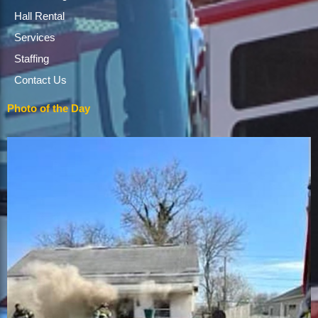
Hall Rental
Services
Staffing
Contact Us
Photo of the Day