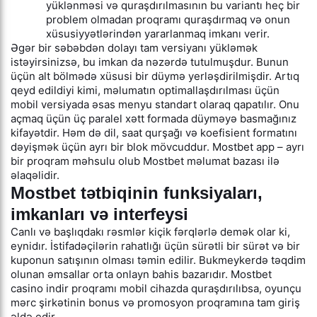
yüklənməsi və quraşdırılmasının bu variantı heç bir
problem olmadan proqramı quraşdırmaq və onun
xüsusiyyətlərindən yararlanmaq imkanı verir.
Əgər bir səbəbdən dolayı tam versiyanı yükləmək
istəyirsinizsə, bu imkan da nəzərdə tutulmuşdur. Bunun
üçün alt bölmədə xüsusi bir düymə yerləşdirilmişdir. Artıq
qeyd edildiyi kimi, məlumatın optimallaşdırılması üçün
mobil versiyada əsas menyu standart olaraq qapatılır. Onu
açmaq üçün üç paralel xətt formada düyməyə basmağınız
kifayətdir. Həm də dil, saat qurşağı və koefisient formatını
dəyişmək üçün ayrı bir blok mövcuddur. Mostbet app – ayrı
bir proqram məhsulu olub Mostbet məlumat bazası ilə
əlaqəlidir.
Mostbet tətbiqinin funksiyaları,
imkanları və interfeysi
Canlı və başlıqdakı rəsmlər kiçik fərqlərlə demək olar ki,
eynidır. İstifadəçilərin rahatlığı üçün sürətli bir sürət və bir
kuponun satışının olması təmin edilir. Bukmeykerdə təqdim
olunan əmsallar orta onlayn bahis bazarıdır. Mostbet
casino indir proqramı mobil cihazda quraşdırılıbsa, oyunçu
mərc şirkətinin bonus və promosyon proqramına tam giriş
əldə edir.