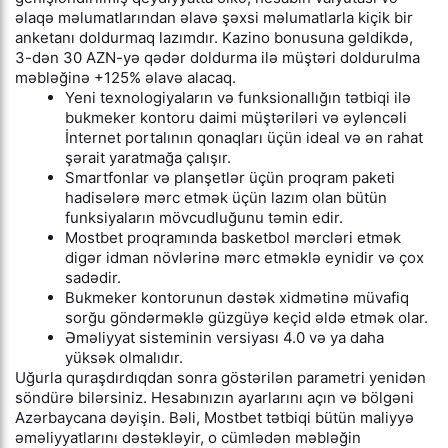
əlaqə məlumatlarından əlavə şəxsi məlumatlarla kiçik bir
anketanı doldurmaq lazımdır. Kazino bonusuna gəldikdə,
3-dən 30 AZN-yə qədər doldurma ilə müştəri doldurulma
məbləğinə +125% əlavə alacaq.
Yeni texnologiyaların və funksionallığın tətbiqi ilə
bukmeker kontoru daimi müştəriləri və əyləncəli
İnternet portalının qonaqları üçün ideal və ən rahat
şərait yaratmağa çalışır.
Smartfonlar və planşetlər üçün proqram paketi
hadisələrə mərc etmək üçün lazım olan bütün
funksiyaların mövcudluğunu təmin edir.
Mostbet proqramında basketbol mərcləri etmək
digər idman növlərinə mərc etməklə eynidir və çox
sadədir.
Bukmeker kontorunun dəstək xidmətinə müvafiq
sorğu göndərməklə güzgüyə keçid əldə etmək olar.
Əməliyyat sisteminin versiyası 4.0 və ya daha
yüksək olmalıdır.
Uğurla quraşdırdıqdan sonra göstərilən parametri yenidən
söndürə bilərsiniz. Hesabınızın ayarlarını açın və bölgəni
Azərbaycana dəyişin. Bəli, Mostbet tətbiqi bütün maliyyə
əməliyyatlarını dəstəkləyir, o cümlədən məbləğin