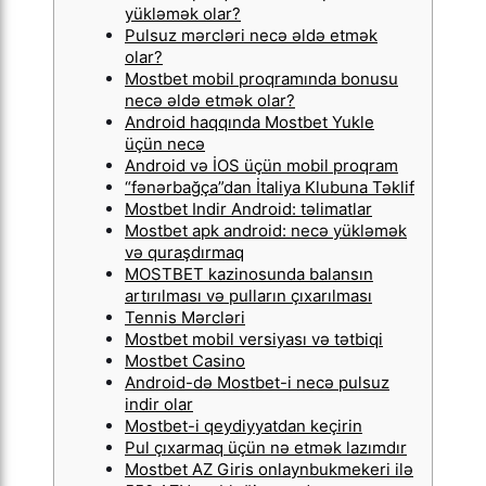
yükləmək olar?
Pulsuz mərcləri necə əldə etmək
olar?
Mostbet mobil proqramında bonusu
necə əldə etmək olar?
Android haqqında Mostbet Yukle
üçün necə
Android və İOS üçün mobil proqram
“fənərbağça”dan İtaliya Klubuna Təklif
Mostbet Indir Android: təlimatlar
Mostbet apk android: necə yükləmək
və quraşdırmaq
MOSTBET kazinosunda balansın
artırılması və pulların çıxarılması
Tennis Mərcləri
Mostbet mobil versiyası və tətbiqi
Mostbet Casino
Android-də Mostbet-i necə pulsuz
indir olar
Mostbet-i qeydiyyatdan keçirin
Pul çıxarmaq üçün nə etmək lazımdır
Mostbet AZ Giris onlaynbukmekeri ilə