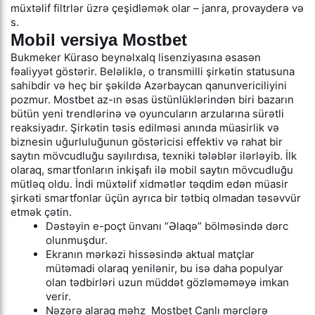
müxtəlif filtrlər üzrə çeşidləmək olar – janra, provayderə və
s.
Mobil versiya Mostbet
Bukmeker Küraso beynəlxalq lisenziyasına əsasən
fəaliyyət göstərir. Beləliklə, o transmilli şirkətin statusuna
sahibdir və heç bir şəkildə Azərbaycan qanunvericiliyini
pozmur. Mostbet az-ın əsas üstünlüklərindən biri bazarın
bütün yeni trendlərinə və oyuncuların arzularına sürətli
reaksiyadır. Şirkətin təsis edilməsi anında müasirlik və
biznesin uğurluluğunun göstəricisi effektiv və rahat bir
saytın mövcudluğu sayılırdısa, texniki tələblər ilərləyib. İlk
olaraq, smartfonların inkişafı ilə mobil saytın mövcudluğu
mütləq oldu. İndi müxtəlif xidmətlər təqdim edən müasir
şirkəti smartfonlar üçün ayrıca bir tətbiq olmadan təsəvvür
etmək çətin.
Dəstəyin e-poçt ünvanı “Əlaqə” bölməsində dərc
olunmuşdur.
Ekranın mərkəzi hissəsində aktual matçlar
mütəmadi olaraq yenilənir, bu isə daha populyar
olan tədbirləri uzun müddət gözləməməyə imkan
verir.
Nəzərə alaraq məhz Mostbet Canlı mərclərə