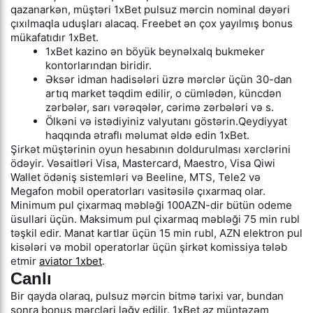
qazanarkən, müştəri 1xBet pulsuz mərcin nominal dəyəri
çıxılmaqla uduşları alacaq. Freebet ən çox yayılmış bonus
mükafatıdır 1xBet.
1xBet kazino ən böyük beynəlxalq bukmeker
kontorlarından biridir.
Əksər idman hadisələri üzrə mərclər üçün 30-dan
artıq market təqdim edilir, o cümlədən, küncdən
zərbələr, sarı vərəqələr, cərimə zərbələri və s.
Ölkəni və istədiyiniz valyutanı göstərin.Qeydiyyat
haqqında ətraflı məlumat əldə edin 1xBet.
Şirkət müştərinin oyun hesabının doldurulması xərclərini
ödəyir. Vəsaitləri Visa, Mastercard, Maestro, Visa Qiwi
Wallet ödəniş sistemləri və Beeline, MTS, Tele2 və
Megafon mobil operatorları vasitəsilə çıxarmaq olar.
Minimum pul çixarmaq məbləği 100AZN-dir bütün odeme
üsullari üçün. Maksimum pul çixarmaq məbləği 75 min rubl
təşkil edir. Manat kartlar üçün 15 min rubl, AZN elektron pul
kisələri və mobil operatorlar üçün şirkət komissiya tələb
etmir
aviator 1xbet
.
Canlı
Bir qayda olaraq, pulsuz mərcin bitmə tarixi var, bundan
sonra bonus mərcləri ləğv edilir. 1xBet az müntəzəm