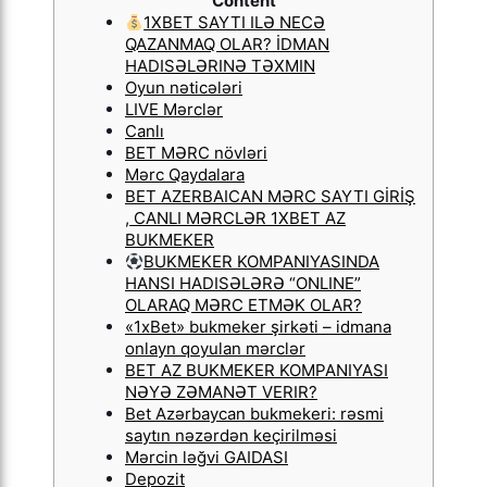
Content
1XBET SAYTI ILƏ NECƏ
QAZANMAQ OLAR? İDMAN
HADISƏLƏRINƏ TƏXMIN
Oyun nəticələri
LIVE Mərclər
Canlı
BET MƏRC növləri
Mərc Qaydalara
BET AZERBAICAN MƏRC SAYTI GİRİŞ
, CANLI MƏRCLƏR 1XBET AZ
BUKMEKER
BUKMEKER KOMPANIYASINDA
HANSI HADISƏLƏRƏ “ONLINE”
OLARAQ MƏRC ETMƏK OLAR?
«1xBet» bukmeker şirkəti – idmana
onlayn qoyulan mərclər
BET AZ BUKMEKER KOMPANIYASI
NƏYƏ ZƏMANƏT VERIR?
Bet Azərbaycan bukmekeri: rəsmi
saytın nəzərdən keçirilməsi
Mərcin ləğvi GAIDASI
Depozit