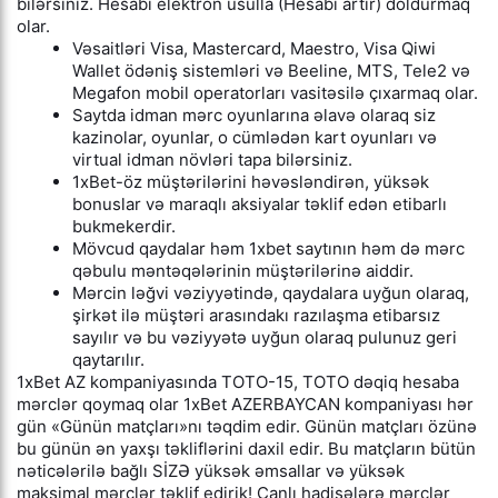
bilərsiniz. Hesabı elektron üsulla (Hesabı artır) doldurmaq
olar.
Vəsaitləri Visa, Mastercard, Maestro, Visa Qiwi
Wallet ödəniş sistemləri və Beeline, MTS, Tele2 və
Megafon mobil operatorları vasitəsilə çıxarmaq olar.
Saytda idman mərc oyunlarına əlavə olaraq siz
kazinolar, oyunlar, o cümlədən kart oyunları və
virtual idman növləri tapa bilərsiniz.
1xBet-öz müştərilərini həvəsləndirən, yüksək
bonuslar və maraqlı aksiyalar təklif edən etibarlı
bukmekerdir.
Mövcud qaydalar həm 1xbet saytının həm də mərc
qəbulu məntəqələrinin müştərilərinə aiddir.
Mərcin ləğvi vəziyyətində, qaydalara uyğun olaraq,
şirkət ilə müştəri arasındakı razılaşma etibarsız
sayılır və bu vəziyyətə uyğun olaraq pulunuz geri
qaytarılır.
1xBet AZ kompaniyasında TOTO-15, TOTO dəqiq hesaba
mərclər qoymaq olar 1xBet AZERBAYCAN kompaniyası hər
gün «Günün matçları»nı təqdim edir. Günün matçları özünə
bu günün ən yaxşı təkliflərini daxil edir. Bu matçların bütün
nəticələrilə bağlı SİZƏ yüksək əmsallar və yüksək
maksimal mərclər təklif edirik! Canlı hadisələrə mərclər