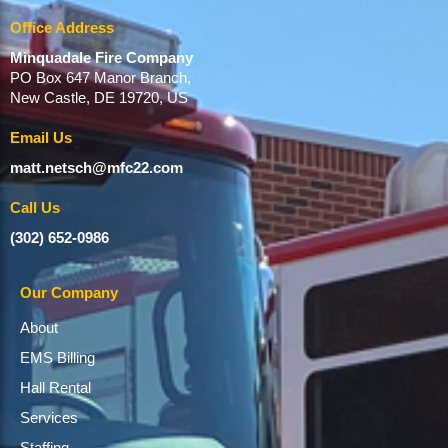
Office Address
Minquadale Fire Company
PO Box 647 Manor Branch,
New Castle, DE 19720, US
Email Us
matt.netsch@mfc22.com
Call Us
(302) 652-0986
Our Company
About
EMS Billing
Hall Rental
Services
Staffing