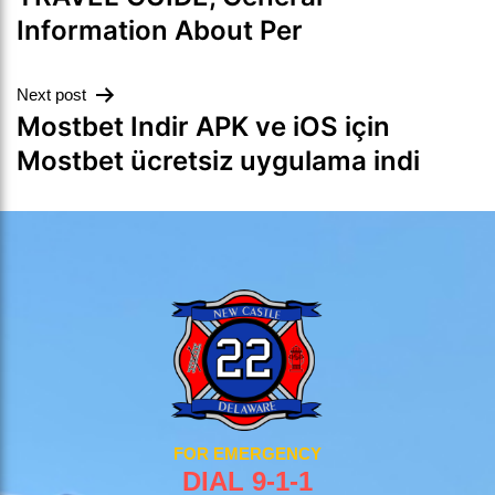
Information About Per
Next post
Mostbet Indir APK ve iOS için
Mostbet ücretsiz uygulama indi
FOR EMERGENCY
DIAL 9-1-1