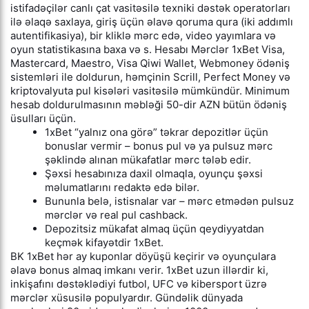
istifadəçilər canlı çat vasitəsilə texniki dəstək operatorları
ilə əlaqə saxlaya, giriş üçün əlavə qoruma qura (iki addımlı
autentifikasiya), bir kliklə mərc edə, video yayımlara və
oyun statistikasına baxa və s. Hesabı Mərclər 1xBet Visa,
Mastercard, Maestro, Visa Qiwi Wallet, Webmoney ödəniş
sistemləri ile doldurun, həmçinin Scrill, Perfect Money və
kriptovalyuta pul kisələri vasitəsilə mümkündür. Minimum
hesab doldurulmasının məbləği 50-dir AZN bütün ödəniş
üsulları üçün.
1xBet “yalnız ona görə” təkrar depozitlər üçün
bonuslar vermir – bonus pul və ya pulsuz mərc
şəklində alınan mükafatlar mərc tələb edir.
Şəxsi hesabınıza daxil olmaqla, oyunçu şəxsi
məlumatlarını redaktə edə bilər.
Bununla belə, istisnalar var – mərc etmədən pulsuz
mərclər və real pul cashback.
Depozitsiz mükafat almaq üçün qeydiyyatdan
keçmək kifayətdir 1xBet.
BK 1xBet hər ay kuponlar döyüşü keçirir və oyunçulara
əlavə bonus almaq imkanı verir. 1xBet uzun illərdir ki,
inkişafını dəstəklədiyi futbol, UFC və kibersport üzrə
mərclər xüsusilə populyardır. Gündəlik dünyada