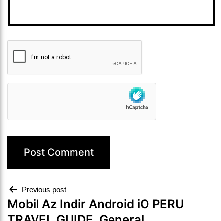
Previous post
Mobil Az Indir Android iO PERU
TRAVEL GUIDE, General