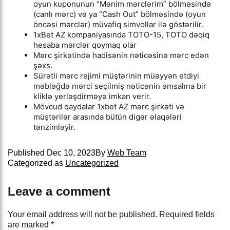
oyun kuponunun “Mənim mərclərim” bölməsində
(canlı mərc) və ya “Cash Out” bölməsində (oyun
öncəsi mərclər) müvafiq simvollar ilə göstərilir.
1xBet AZ kompaniyasında TOTO-15, TOTO dəqiq
hesaba mərclər qoymaq olar
Mərc şirkətində hadisənin nəticəsinə mərc edən
şəxs.
Sürətli mərc rejimi müştərinin müəyyən etdiyi
məbləğdə mərci seçilmiş nəticənin əmsalına bir
kliklə yerləşdirməyə imkan verir.
Mövcud qaydalar 1xbet AZ mərc şirkəti və
müştərilər arasında bütün digər əlaqələri
tənzimləyir.
Published
Dec 10, 2023
By
Web Team
Categorized as
Uncategorized
Leave a comment
Your email address will not be published.
Required fields
are marked
*