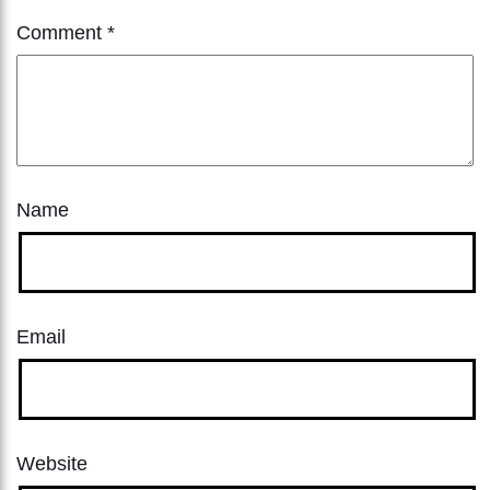
Comment
*
Name
Email
Website