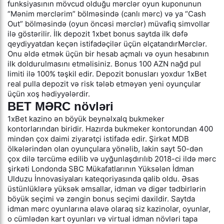
funksiyasının mövcud olduğu mərclər oyun kuponunun
“Mənim mərclərim” bölməsində (canlı mərc) və ya “Cash
Out” bölməsində (oyun öncəsi mərclər) müvafiq simvollar
ilə göstərilir. İlk depozit 1xbet bonus saytda ilk dəfə
qeydiyyatdan keçən istifadəçilər üçün əlçatandırMərclər.
Onu əldə etmək üçün bir hesab açmalı və oyun hesabının
ilk doldurulmasını etməlisiniz. Bonus 100 AZN nağd pul
limiti ilə 100% təşkil edir. Depozit bonusları yoxdur 1xBet
real pulla depozit və risk tələb etməyən yeni oyunçular
üçün xoş hədiyyələrdir.
BET MƏRC növləri
1xBet kazino ən böyük beynəlxalq bukmeker
kontorlarından biridir. Hazırda bukmeker kontorundan 400
mindən çox daimi ziyarətçi istifadə edir. Şirkət MDB
ölkələrindən olan oyunçulara yönəlib, lakin sayt 50-dən
çox dilə tərcümə edilib və uyğunlaşdırılıb 2018-ci ildə mərc
şirkəti Londonda SBC Mükafatlarının Yüksələn İdman
Ulduzu İnnovasiyaları kateqoriyasında qalib oldu. Əsas
üstünlüklərə yüksək əmsallar, idman və digər tədbirlərin
böyük seçimi və zəngin bonus seçimi daxildir. Saytda
idman mərc oyunlarına əlavə olaraq siz kazinolar, oyunlar,
o cümlədən kart oyunları və virtual idman növləri tapa