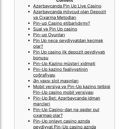
Content
Azərbaycanda Pin Up Live Casino
Azərbaycanda mövcud olan Depozit
və Çıxarma Metodları
Pin-up Casino etibarlıdırmı?
Sual və Pin Up casino
Pin-up Oyunları
Pin Up necə qeydiyyatdan keçmək
olar?
Pin Up casino ilk depozit qeydiyyatı
bonusu
Pin-Up Kazino müştəri xidməti
Pin-Up kazino fəaliyyətinin
coğrafiyası
Ən yaxşı slot maşınları
Mobil versiya və Pin-Up kazino tətbiqi
Pin-Up casino mobil versiyası
Pin-Up Bet: Azərbaycanda idman
mərcləri
Pin-Up Casino-dan nə qədər pul
çıxarmaq olar?
Pin-Up onlayn casino aznda
qeydiyyat Pin-Up casino aznda