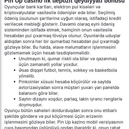
Pin Up casino ilk depozit qeydiyyatı bonusu
Oyunçular bank kartları, elektron pul kisələri və
kriptovalyutalar vasitəsilə ödənişlər edə bilər. Seçilmiş
ödəniş üsulunun şərtlərinə uyğun olaraq, istifadəçi kredit
veriləcək məbləği göstərir. Davamlı olaraq eyni ödəniş
sistemindən istifadə etmək, həmçinin onun vasitəsilə
hesabdan pul çıxarmaq tövsiyə olunur. Oyunlarda uduşlar
aldıqdan sonra hər bir qumarbaz hesabdan pul çıxarmağı
gözləyə bilər. Bu halda, əlavə məlumatların işlənməsini
gözləməmək üçün hesab təsdiqlənməlidir.
Unutmayın ki, qumar riskli ola bilər və qazanmaq
üçün zəmanətli yollar yoxdur.
Əsas diqqət futbol, ​​tennis, xokkey və basketbola
yönəlib.
Pinkoinlər xüsusi hesaba köçürülür və saytda
avtorizasiyadan sonra müştəri yuxarı yan paneldə
balansını görə bilər.
Saytın dizaynı xoşdur, parlaq, lakin iyrənc rənglərlə
doymuşdur.
Oyunçu bütün sahələri doldurduqdan sonra onu etibarlı
şəkildə göndərə və pul köçürməsi üçün ərizənin
işlənməsini gözləyə bilər. Pin Up kazino mobil versiyasının
çıxış baxımından üstünlüyü ondan ibarətdir ki, onun rahat