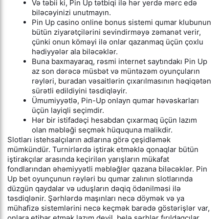
Və təbii ki, Pin Up tətbiqi ilə hər yerdə mərc edə
biləcəyinizi unutmayın.
Pin Up casino online bonus sistemi qumar klubunun
bütün ziyarətçilərini sevindirməyə zəmanət verir,
çünki onun köməyi ilə onlar qazanmaq üçün çoxlu
hədiyyələr ala biləcəklər.
Buna baxmayaraq, rəsmi internet saytındakı Pin Up
az son dərəcə müsbət və müntəzəm oyunçuların
rəyləri, buradan vəsaitlərin çıxarılmasının həqiqətən
sürətli edildiyini təsdiqləyir.
Ümumiyyətlə, Pin-Up onlayn qumar həvəskarları
üçün layiqli seçimdir.
Hər bir istifadəçi hesabdan çıxarmaq üçün lazım
olan məbləği seçmək hüququna malikdir.
Slotları istehsalçıların adlarına görə çeşidləmək
mümkündür. Turnirlərdə iştirak etməklə qonaqlar bütün
iştirakçılar arasında keçirilən yarışların mükafat
fondlarından əhəmiyyətli məbləğlər qazana biləcəklər. Pin
Up bet oyunçunun rəyləri bu qumar zalının slotlarında
düzgün qaydalar və uduşların dəqiq ödənilməsi ilə
təsdiqlənir. Şərhlərdə maşınları necə döymək və ya
mühafizə sistemlərini necə keçmək barədə göstərişlər var,
onlara etibar etmək lazım deyil, belə şərhlər fırıldaqçılar