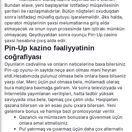
Bundan əlavə, yeni başlayanlar istifadəçi müqaviləsinin
şərtləri ilə razılaşmalıdırlar. Bütün nöqtələri oxuduqdan
sonra istifadəçi müvafiq qutuyu işarələməlidir. Əks halda,
operator müştərinin şəxsi məlumatlarına giriş əldə
etməyəcək və onun oyun prosesində tam iştirakı mümkün
olmayacaq. Qeydiyyatdan sonra oyunçu Pin-Up casino
şəxsi hesabına çıxış əldə edir.
Pin-Up kazino fəaliyyətinin
coğrafiyası
Oyunların cədvəlinə və onların nəticələrinə baxa bilərsiniz.
Pin-up oyunu-in saytda neçə axın olması məni heyran
etdi.Hesabınızda pulunuz olmasa belə onlara baxa bilsəniz
yaxşı olar. Mərc üçün pul olmasa belə, mütəmadi olaraq
bura matçlara baxmağa gəlirəm. Və sonra televiziyada və
İnternetdə yayımlanan verilişləri, hətta tədbir yüksək
səviyyədə olsa belə, tapmaq çox çətin oldu. Həqiqətən
qazana bilərsən və ən əsası pulu çıxara bilərsən. Yeni
gələnlərə bonus və həmişə bəzi promosyonlar verilir.
Qazanclı və müntəzəm bonuslara güvənmək üçün
onlara əməl etməlisiniz.
Pul yatırmaq və çıxarmaq üçün daha çox alternativ