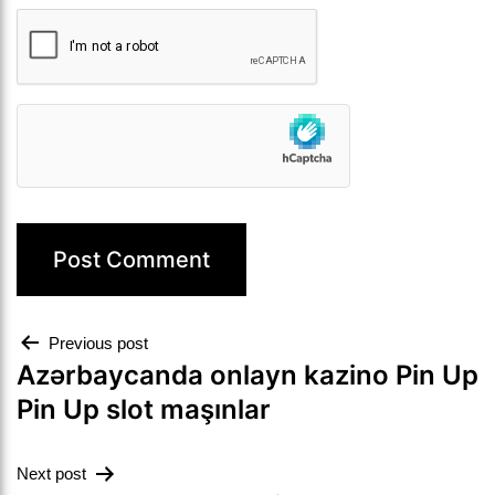
Previous post
Azərbaycanda onlayn kazino Pin Up
Pin Up slot maşınlar
Next post