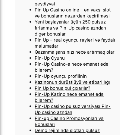
qeydiyyat
Pin Up Casino online – ​​ən yaxşı slot
və bonusların nəzərdən keçirilməsi
Yeni başlayanlar üçün 250 pulsuz
fırlanma və Pin-Up casino azndan
digər bonuslar
Pin Up – real oyunçu rəyləri və faydalı
məlumatlar
Qazanma şansınızı necə artırmaq olar
Pin-Up Oyunu
Pin-Up Casino-a necə əmanət edə
bilərəm?
Pin-Up oyunçu profilinin
Kazinonun dürüstlüyü və etibarlılığı
Pin Up bonus pul çıxarılır?
Pin-Up Kazino necə əmanət edə
bilərəm?
Pin-Up casino pulsuz versiyası Pin-
Up casino azndan
Pin-up Casino Promosyonları və
Bonusları
Demo rejimində slotları pulsuz