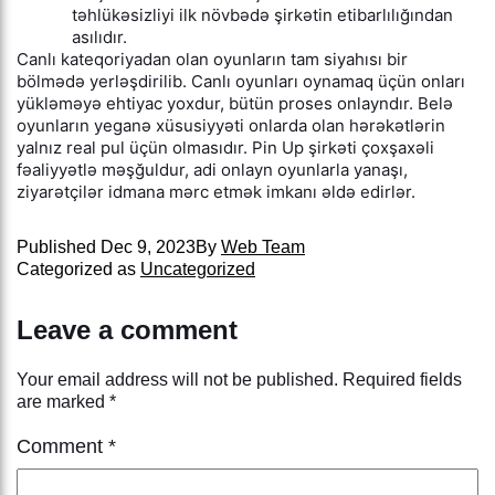
təhlükəsizliyi ilk növbədə şirkətin etibarlılığından
asılıdır.
Canlı kateqoriyadan olan oyunların tam siyahısı bir
bölmədə yerləşdirilib. Canlı oyunları oynamaq üçün onları
yükləməyə ehtiyac yoxdur, bütün proses onlayndır. Belə
oyunların yeganə xüsusiyyəti onlarda olan hərəkətlərin
yalnız real pul üçün olmasıdır. Pin Up şirkəti çoxşaxəli
fəaliyyətlə məşğuldur, adi onlayn oyunlarla yanaşı,
ziyarətçilər idmana mərc etmək imkanı əldə edirlər.
Published
Dec 9, 2023
By
Web Team
Categorized as
Uncategorized
Leave a comment
Your email address will not be published.
Required fields
are marked
*
Comment
*