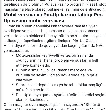
tərəfindən dərc olunur. Pulsuz kazino proqramı klassik slot
maşınlarına əlavə olaraq, bukmeker rejimini də ehtiva edir.
Mobil versiya və Pin-Up kazino tətbiqi Pin-
Up casino mobil versiyası
Qumar klubunun qanuniliyi istifadəçilərə tam fəaliyyət
azadlığına və əsassız bloklamanın olmamasına zəmanət
verir. Hesabın bloklana biləcəyi bütün pozuntuların siyahısı
istifadəçi müqaviləsində göstərilmişdir. Pin-Up Casino
Hollandiya Antillərində qeydiyyatdan keçmiş Carletta NV-
yə məxsusdur.
Mütəxəssislər keyfiyyətli və tez bir zamanda
oyunçuların hər hansı problem və suallarını həll
etməyə kömək edir.
Bununla siz Pin Up- də idmana mərc edə və
bununla da sevimli idman növlərində qalib gələ
bilərsiniz.
Sonra o, adi depozitə və ya hesabı doldurmaq üçün
mükafata çevriləcək .
Pin-Up onlayn qumar oyunları üçün cəlbedici seçim
olan bir kazinodur.
Onları məşhur oyun meydançasının saytındakı “Stolüstü
oyunlar” bölməsində tapa bilərsiniz. Crush oyunu “Aviator”