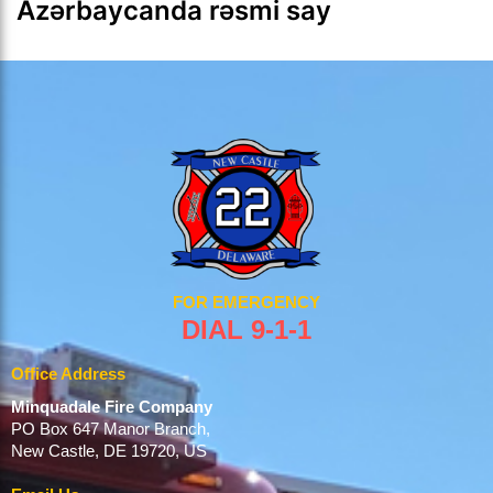
Azərbaycanda rəsmi say
FOR EMERGENCY
DIAL 9-1-1
Office Address
Minquadale Fire Company
PO Box 647 Manor Branch,
New Castle, DE 19720, US