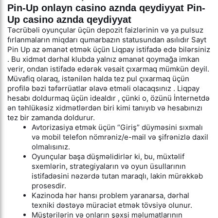
Pin-Up onlayn casino aznda qeydiyyat Pin-
Up casino aznda qeydiyyat
Təcrübəli oyunçular üçün depozit faizlərinin və ya pulsuz
fırlanmaların miqdarı qumarbazın statusundan asılıdır Sayt
Pin Up az əmanət etmək üçün Liqpay istifadə edə bilərsiniz
. Bu xidmət dərhal klubda yalnız əmanət qoymağa imkan
verir, ondan istifadə edərək vəsait çıxarmaq mümkün deyil.
Müvafiq olaraq, istənilən halda tez pul çıxarmaq üçün
profilə bəzi təfərrüatlar əlavə etməli olacaqsınız . Liqpay
hesabı doldurmaq üçün idealdır , çünki o, özünü İnternetdə
ən təhlükəsiz xidmətlərdən biri kimi tanıyıb və hesabınızı
tez bir zamanda doldurur.
Avtorizasiya etmək üçün “Giriş” düyməsini sıxmalı
və mobil telefon nömrəniz/e-mail və şifrənizlə daxil
olmalısınız.
Oyunçular başa düşməlidirlər ki, bu, müxtəlif
sxemlərin, strategiyaların və oyun üsullarının
istifadəsini nəzərdə tutan maraqlı, lakin mürəkkəb
prosesdir.
Kazinoda hər hansı problem yaranarsa, dərhal
texniki dəstəyə müraciət etmək tövsiyə olunur.
Müştərilərin və onların şəxsi məlumatlarının