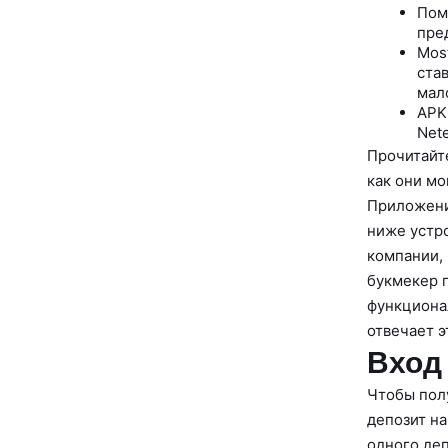
Пом
пре
Mos
ста
мал
APK
Nete
Прочитайте
как они м
Приложени
ниже устр
компании, 
букмекер 
функциона
отвечает 
Вход
Чтобы полу
депозит н
одного деп