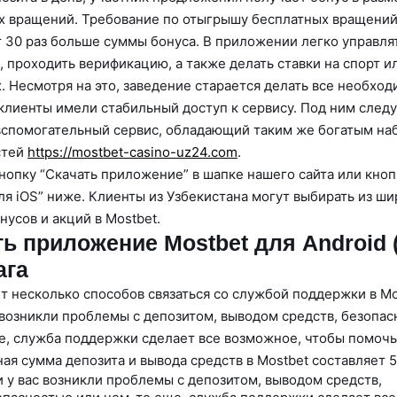
х вращений. Требование по отыгрышу бесплатных вращени
 30 раз больше суммы бонуса. В приложении легко управля
 проходить верификацию, а также делать ставки на спорт ил
х. Несмотря на это, заведение старается делать все необход
клиенты имели стабильный доступ к сервису. Под ним след
вспомогательный сервис, обладающий таким же богатым на
стей
https://mostbet-casino-uz24.com
.
нопку “Скачать приложение” в шапке нашего сайта или кноп
ля iOS” ниже. Клиенты из Узбекистана могут выбирать из ш
нусов и акций в Mostbet.
ь приложение Mostbet для Android 
ага
 несколько способов связаться со службой поддержки в Mo
 возникли проблемы с депозитом, выводом средств, безопа
е, служба поддержки сделает все возможное, чтобы помочь
я сумма депозита и вывода средств в Mostbet составляет 5
и у вас возникли проблемы с депозитом, выводом средств,