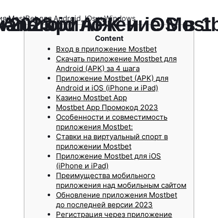
 MostBet для Android, IOs и Windows
 для Android APK и iOS в 1 клик 2023
Content
Вход в приложение Mostbet
Скачать приложение Mostbet для
Android (APK) за 4 шага
Приложение Mostbet (APK) для
Android и iOS (iPhone и iPad)
Казино Mostbet App
Mostbet App Промокод 2023
Особенности и совместимость
приложения Mostbet:
Ставки на виртуальный спорт в
приложении Mostbet
Приложение Mostbet для iOS
(iPhone и iPad)
Преимущества мобильного
приложения над мобильным сайтом
Обновление приложения Mostbet
до последней версии 2023
Регистрация через приложение