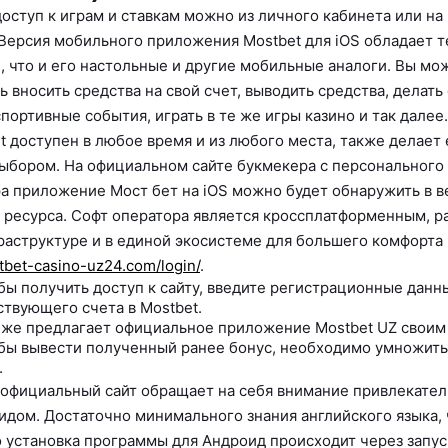
оступ к играм и ставкам можно из личного кабинета или на
 Версия мобильного приложения Mostbet для iOS обладает 
, что и его настольные и другие мобильные аналоги. Вы мо
 вносить средства на свой счет, выводить средства, делать 
ортивные события, играть в те же игры казино и так далее. 
t доступен в любое время и из любого места, также делает 
ыбором. На официальном сайте букмекера с персонального
а приложение Мост бет на iOS можно будет обнаружить в 
 ресурса. Софт оператора является кроссплатформенным, р
раструктуре и в единой экосистеме для большего комфорта
stbet-casino-uz24.com/login/
.
бы получить доступ к сайту, введите регистрационные данн
ствующего счета в Mostbet.
 же предлагает официальное приложение Mostbet UZ своим
бы вывести полученный ранее бонус, необходимо умножить
.
 официальный сайт обращает на себя внимание привлекате
идом. Достаточно минимального знания английского языка,
о установка программы для Андроид происходит через запус