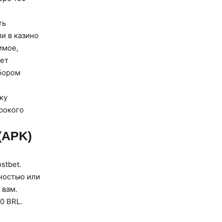
й
ть
и в казино
имое,
ует
бором
ку
ирокого
(APK)
stbet.
сностью или
 вам.
0 BRL.