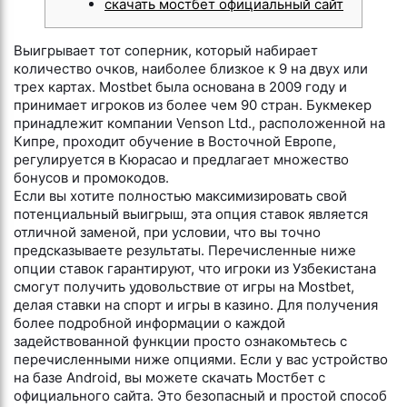
скачать мостбет официальный сайт
Выигрывает тот соперник, который набирает
количество очков, наиболее близкое к 9 на двух или
трех картах. Mostbet была основана в 2009 году и
принимает игроков из более чем 90 стран. Букмекер
принадлежит компании Venson Ltd., расположенной на
Кипре, проходит обучение в Восточной Европе,
регулируется в Кюрасао и предлагает множество
бонусов и промокодов.
Если вы хотите полностью максимизировать свой
потенциальный выигрыш, эта опция ставок является
отличной заменой, при условии, что вы точно
предсказываете результаты. Перечисленные ниже
опции ставок гарантируют, что игроки из Узбекистана
смогут получить удовольствие от игры на Mostbet,
делая ставки на спорт и игры в казино. Для получения
более подробной информации о каждой
задействованной функции просто ознакомьтесь с
перечисленными ниже опциями. Если у вас устройство
на базе Android, вы можете скачать Мостбет с
официального сайта. Это безопасный и простой способ