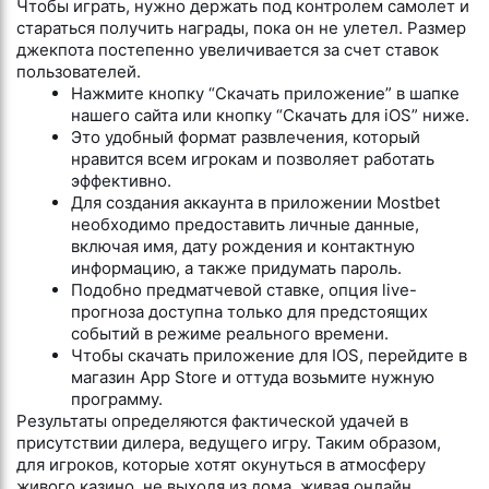
Чтобы играть, нужно держать под контролем самолет и
стараться получить награды, пока он не улетел. Размер
джекпота постепенно увеличивается за счет ставок
пользователей.
Нажмите кнопку “Скачать приложение” в шапке
нашего сайта или кнопку “Скачать для iOS” ниже.
Это удобный формат развлечения, который
нравится всем игрокам и позволяет работать
эффективно.
Для создания аккаунта в приложении Mostbet
необходимо предоставить личные данные,
включая имя, дату рождения и контактную
информацию, а также придумать пароль.
Подобно предматчевой ставке, опция live-
прогноза доступна только для предстоящих
событий в режиме реального времени.
Чтобы скачать приложение для IOS, перейдите в
магазин App Store и оттуда возьмите нужную
программу.
Результаты определяются фактической удачей в
присутствии дилера, ведущего игру. Таким образом,
для игроков, которые хотят окунуться в атмосферу
живого казино, не выходя из дома, живая онлайн