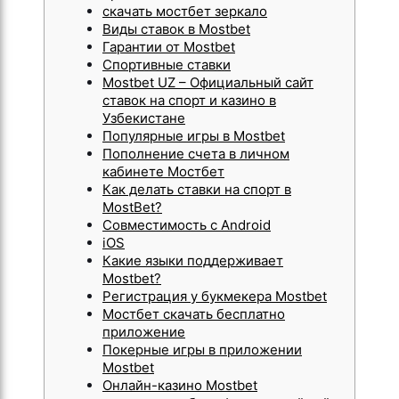
скачать мостбет зеркало
Виды ставок в Mostbet
Гарантии от Mostbet
Спортивные ставки
Mostbet UZ – Официальный сайт
ставок на спорт и казино в
Узбекистане
Популярные игры в Mostbet
Пополнение счета в личном
кабинете Мостбет
Как делать ставки на спорт в
MostBet?
Совместимость с Android
iOS
Какие языки поддерживает
Mostbet?
Регистрация у букмекера Mostbet
Мостбет скачать бесплатно
приложение
Покерные игры в приложении
Mostbet
Онлайн-казино Mostbet