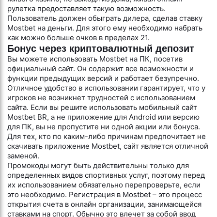
рулетка предоставляет такую возможность.
Пользователь должен обыграть дилера, сделав ставку
Mostbet на деньги. Для этого ему необходимо набрать
как можно больше очков в пределах 21.
Бонус через криптовалютный депозит
Вы можете использовать Mostbet на ПК, посетив
официальный сайт. Он содержит все возможности и
функции предыдущих версий и работает безупречно.
Отличное удобство в использовании гарантирует, что у
игроков не возникнет трудностей с использованием
сайта. Если вы решите использовать мобильный сайт
Mostbet BR, а не приложение для Android или версию
для ПК, вы не пропустите ни одной акции или бонуса.
Для тех, кто по каким-либо причинам предпочитает не
скачивать приложение Mostbet, сайт является отличной
заменой.
Промокоды могут быть действительны только для
определенных видов спортивных услуг, поэтому перед
их использованием обязательно перепроверьте, если
это необходимо. Регистрация в Mostbet – это процесс
открытия счета в онлайн организации, занимающейся
ставками на спорт. Обычно это влечет за собой ввод