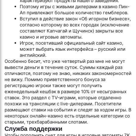
характеризуют продукты нашего заведения.
Поэтому игры с живыми дилерами в казино Пин-
Ап привлекают большое количество гемблеров.
Вступил в действие закон «Об игорном бизнесе»,
согласно которому во всех городах (исключение
составляют Капчагай и Щучинск) закрыты все
казино и игровые автоматы.
Игрок, посетивший официальный сайт казино,
может выбрать язык интерфейса – русский или
английский.
Особенно бесит, что уже четвертый раз мне не могут
вывести деньги в течение суток. Суммы каждый раз
отличаются, поэтому не знаю, никаких закономерностей
не вижу. Помимо приветственного бонуса за
регистрацию игроки также могут получить
еженедельный кешбэк в размере 10% от несыгранных
ставок. Это раздел c TV-играми, которые отдаленно
похожи на трансляции с live-дилерами. Посетители
размещают ставки на события и следят за ходом игры. В
некоторых онлайн-казино есть отдельные категории со
старыми, трехбарабанными слотами.
Служба поддержки
Чтобы пополнить счет для игры в игровые автоматы 7K,