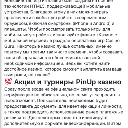
Большинство игр из нашей базы созданы на основе
технологии HTML5, поддерживающей мобильные
устройства. Благодаря этому в них можно играть
практически с любых устройств с современным
браузером, включая смартфоны (iPhone и Android) и
планшеты. Чтобы просматривать только игры для
мобильных устройств, используйте фильтр «Казино с
мобильной версией» в разделе бесплатных игр Casino
Guru. Некоторые казино лучше остальных, именно
поэтому мы тратим так много времени, чтобы создавать
наши обзоры казино и обеспечивать вас всей
необходимой информацией. Ведь вы хотите найти
достойное казино, которое сможет выплатить вам ваши
выигрыши, не так ли?
Акции и турниры PinUp казино
Сразу после входа на официальном сайте проходить
верификацию не обязательно, но ее могут запросить в
любой момент. Пользователю необходимо будет
предоставить документы для идентификации личности,
а также подтвердить использованные ранее платежные
реквизиты. Для некоторых клиентов инициируют
дополнительную в формате видеоконференции. В этом