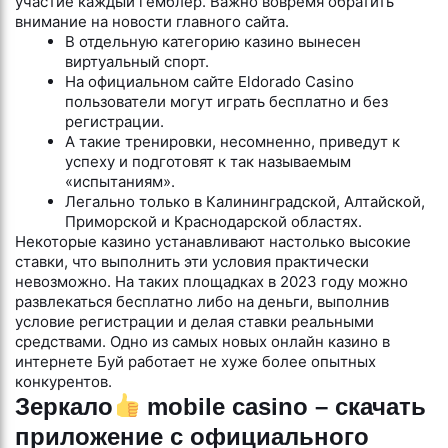
участие каждый гемблер. Важно вовремя обратить
внимание на новости главного сайта.
В отдельную категорию казино вынесен
виртуальный спорт.
На официальном сайте Eldorado Casino
пользователи могут играть бесплатно и без
регистрации.
А такие тренировки, несомненно, приведут к
успеху и подготовят к так называемым
«испытаниям».
Легально только в Калининградской, Алтайской,
Приморской и Краснодарской областях.
Некоторые казино устанавливают настолько высокие
ставки, что выполнить эти условия практически
невозможно. На таких площадках в 2023 году можно
развлекаться бесплатно либо на деньги, выполнив
условие регистрации и делая ставки реальными
средствами. Одно из самых новых онлайн казино в
интернете Буй работает не хуже более опытных
конкурентов.
Зеркало
mobile casino – скачать
приложение с официального