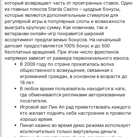
который возвращает часть от проигранных ставок. Один
из главных плюсов Starda Casino – щедрые бонусы,
которые являются дополнительным стимулом для
регулярной игры в популярные слоты и возможности
выиграть крупную сумму. Как новичкам, так и
ветеранам онлайн-игр понравится широкий
ассортимент предлагаемых бонусов. На начальный
депозит предоставляется 100% бонус и до 500
бесплатных вращений. При этом число фриспинов
напрямую зависит от размера первоначального взноса.
В 2009 году по стране прокатилась волна
общественного возмущения, связанная с
игроманией граждан, в основном в возрасте до
18 лет.
В любое время пользователь находится в чате,
где обмениваются репликами авторизованные
посетители.
Игровой зал Пин Ап рад приветствовать каждого
кто желает поднять себе настроение и провести
хорошо время.
Пинап казино во время демо режима использует
исключительно только виртуальны деньги.