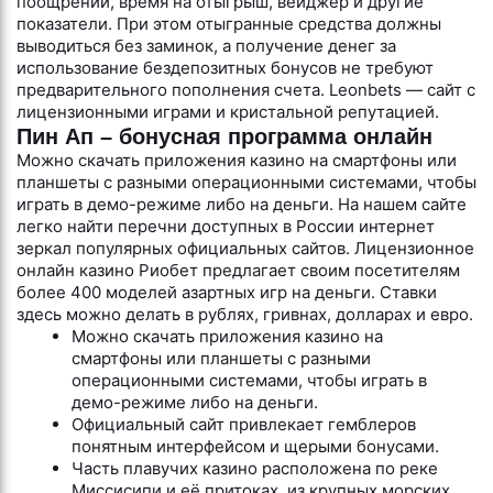
поощрений, время на отыгрыш, вейджер и другие
показатели. При этом отыгранные средства должны
выводиться без заминок, а получение денег за
использование бездепозитных бонусов не требуют
предварительного пополнения счета. Leonbets ― сайт с
лицензионными играми и кристальной репутацией.
Пин Ап – бонусная программа онлайн
Можно скачать приложения казино на смартфоны или
планшеты с разными операционными системами, чтобы
играть в демо-режиме либо на деньги. На нашем сайте
легко найти перечни доступных в России интернет
зеркал популярных официальных сайтов. Лицензионное
онлайн казино Риобет предлагает своим посетителям
более 400 моделей азартных игр на деньги. Ставки
здесь можно делать в рублях, гривнах, долларах и евро.
Можно скачать приложения казино на
смартфоны или планшеты с разными
операционными системами, чтобы играть в
демо-режиме либо на деньги.
Официальный сайт привлекает гемблеров
понятным интерфейсом и щерыми бонусами.
Часть плавучих казино расположена по реке
Миссисипи и её притоках, из крупных морских