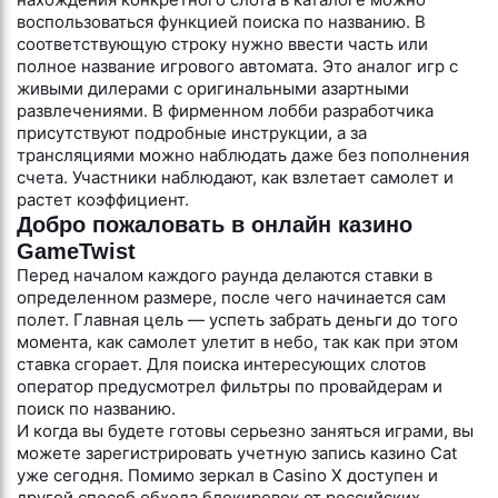
воспользоваться функцией поиска по названию. В
соответствующую строку нужно ввести часть или
полное название игрового автомата. Это аналог игр с
живыми дилерами с оригинальными азартными
развлечениями. В фирменном лобби разработчика
присутствуют подробные инструкции, а за
трансляциями можно наблюдать даже без пополнения
счета. Участники наблюдают, как взлетает самолет и
растет коэффициент.
Добро пожаловать в онлайн казино
GameTwist
Перед началом каждого раунда делаются ставки в
определенном размере, после чего начинается сам
полет. Главная цель — успеть забрать деньги до того
момента, как самолет улетит в небо, так как при этом
ставка сгорает. Для поиска интересующих слотов
оператор предусмотрел фильтры по провайдерам и
поиск по названию.
И когда вы будете готовы серьезно заняться играми, вы
можете зарегистрировать учетную запись казино Cat
уже сегодня. Помимо зеркал в Casino X доступен и
другой способ обхода блокировок от российских