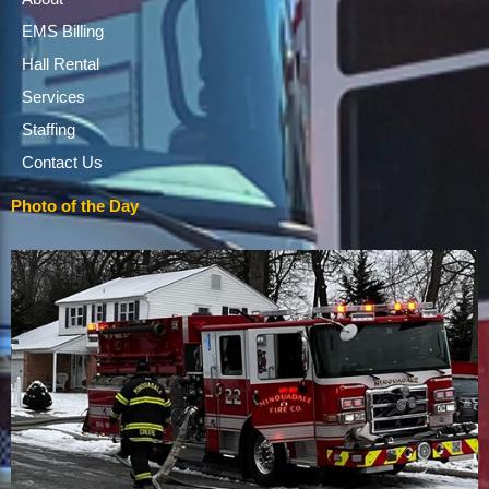
EMS Billing
Hall Rental
Services
Staffing
Contact Us
Photo of the Day