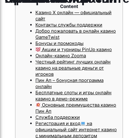
Content
Казино X онлайн — официальный
сайт
Контакты службы поддержки
Добро пожаловать в онлайн казино
GameTwist
Бонусы и промокоды
Акции и турниры PinUp казино
Онлайн-казино Zooma
Честный рейтинг лучших онлайн
казино на реальные деньги от
игроков
Пин Ап – бонусная программа
онлайн
Бесплатные слоты и игры онлайн
казино в демо-режиме
Основные преимущества казино
Пин Ап
Служба поддержки
Регистрация и вход
на
официальный сайт интернет казино
с минимальным депозитом