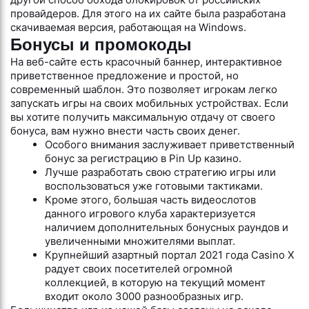
провайдеров. Для этого на их сайте была разработана
скачиваемая версия, работающая на Windows.
Бонусы и промокоды
На веб-сайте есть красочный баннер, интерактивное
приветственное предложение и простой, но
современный шаблон. Это позволяет игрокам легко
запускать игры на своих мобильных устройствах. Если
вы хотите получить максимальную отдачу от своего
бонуса, вам нужно внести часть своих денег.
Особого внимания заслуживает приветственный
бонус за регистрацию в Pin Up казино.
Лучше разработать свою стратегию игры или
воспользоваться уже готовыми тактиками.
Кроме этого, большая часть видеослотов
данного игрового клуба характеризуется
наличием дополнительных бонусных раундов и
увеличенными множителями выплат.
Крупнейший азартный портал 2021 года Casino X
радует своих посетителей огромной
коллекцией, в которую на текущий момент
входит около 3000 разнообразных игр.