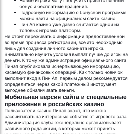
Новые игроки могут получить приветственный
бонус и бесплатные вращения.
Подробную информацию о бонусной программе
можно найти на официальном сайте казино.
Пин Ап казино уже давно считается одной из
топовых игровых платформ.
Не стоит переживать о информации предоставленной
во время процесса регистрации, всё это необходимо
лишь для создания личного кабинета игрока.
Внимательно изучить условия выплат лучше до игры на
деньги. К тому же администрация официального сайта
Пинап опубликовала исчерпывающую информацию,
касаемую финансовых операций. Как только новичок
выполнит вход в Пин Ап, первым делом рекомендуется
определиться через какой платёжный инструмент
выгоднее обналичивать деньги.
Мобильная версия сайта и специальные
приложения в российских казино
Пользователи казино Пинап знают, что можно
рассчитывать на интересные события от игрового зала.
Администрация клуба еженедельно организовывает
различного рода акции, в которых может принять