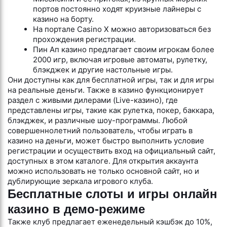
портов постоянно ходят круизные лайнеры с
казино на борту.
На портале Casino X можно авторизоваться без
прохождения регистрации.
Пин Ап казино предлагает своим игрокам более
2000 игр, включая игровые автоматы, рулетку,
блэкджек и другие настольные игры.
Они доступны как для бесплатной игры, так и для игры
на реальные деньги. Также в казино функционирует
раздел с живыми дилерами (Live-казино), где
представлены игры, такие как рулетка, покер, баккара,
блэкджек, и различные шоу-программы. Любой
совершеннолетний пользователь, чтобы играть в
казино на деньги, может быстро выполнить условие
регистрации и осуществить вход на официальный сайт,
доступных в этом каталоге. Для открытия аккаунта
можно использовать не только основной сайт, но и
дублирующие зеркала игрового клуба.
Бесплатные слоты и игры онлайн
казино в демо-режиме
Также клуб предлагает еженедельный кэшбэк до 10%,